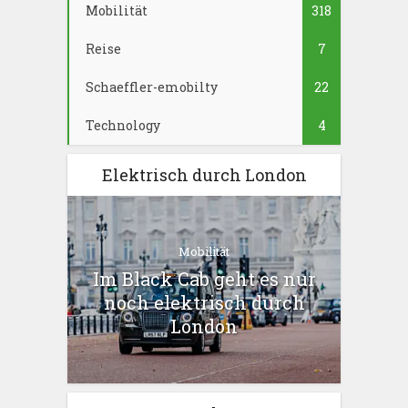
Mobilität
318
Reise
7
Schaeffler-emobilty
22
Technology
4
Elektrisch durch London
Mobilität
Im Black Cab geht es nur
noch elektrisch durch
London