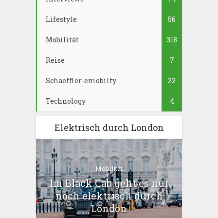
Lifestyle
56
Mobilität
318
Reise
7
Schaeffler-emobilty
22
Technology
4
Elektrisch durch London
Mobilität
Im Black Cab geht es nur
noch elektrisch durch
London