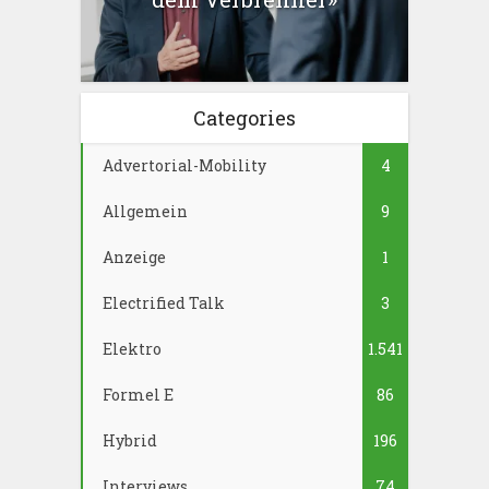
Categories
Advertorial-Mobility
4
Allgemein
9
Anzeige
1
Electrified Talk
3
Elektro
1.541
Formel E
86
Hybrid
196
Interviews
74