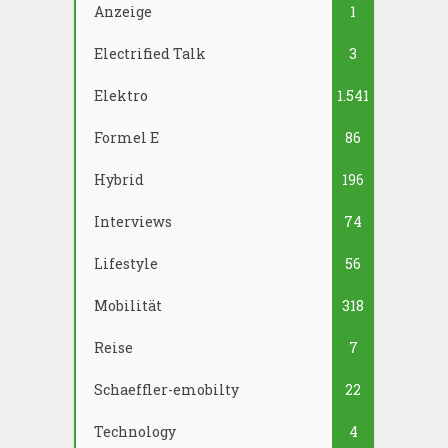
Anzeige
1
Electrified Talk
3
Elektro
1.541
Formel E
86
Hybrid
196
Interviews
74
Lifestyle
56
Mobilität
318
Reise
7
Schaeffler-emobilty
22
Technology
4