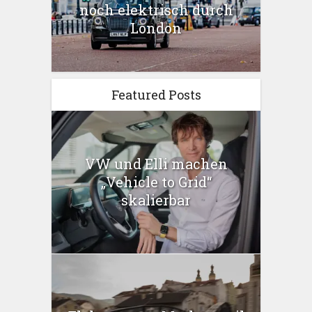
noch elektrisch durch
London
Featured Posts
VW und Elli machen
„Vehicle to Grid“
skalierbar