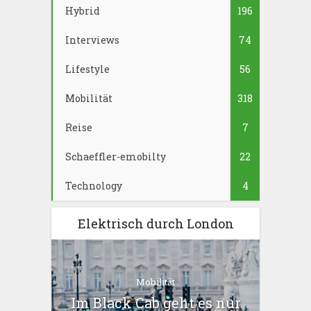
Hybrid
196
Interviews
74
Lifestyle
56
Mobilität
318
Reise
7
Schaeffler-emobilty
22
Technology
4
Elektrisch durch London
Mobilität
Im Black Cab geht es nur