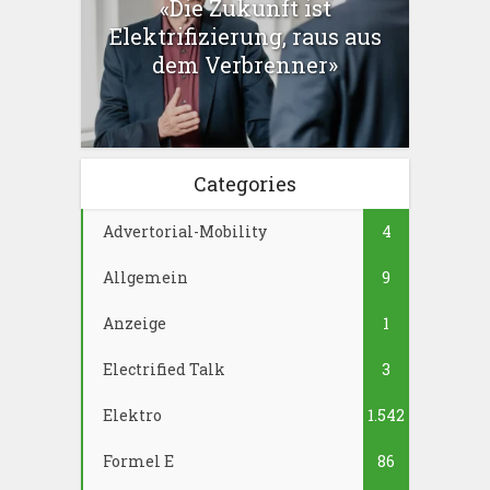
«Die Zukunft ist
Elektrifizierung, raus aus
dem Verbrenner»
Categories
Advertorial-Mobility
4
Allgemein
9
Anzeige
1
Electrified Talk
3
Elektro
1.542
Formel E
86