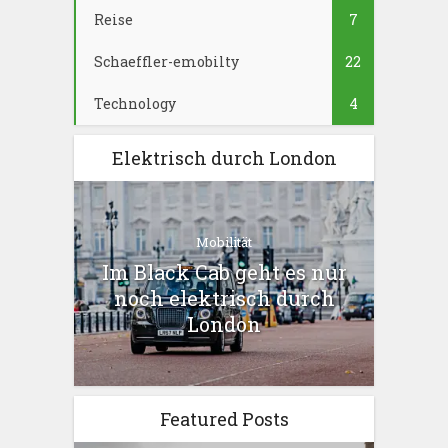
Reise
7
Schaeffler-emobilty
22
Technology
4
Elektrisch durch London
Mobilität
Im Black Cab geht es nur
noch elektrisch durch
London
Featured Posts