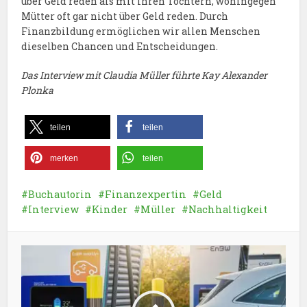
über Geld reden als mit ihren Töchtern, wohingegen
Mütter oft gar nicht über Geld reden. Durch
Finanzbildung ermöglichen wir allen Menschen
dieselben Chancen und Entscheidungen.
Das Interview mit Claudia Müller führte Kay Alexander
Plonka
teilen
teilen
merken
teilen
Buchautorin
Finanzexpertin
Geld
Interview
Kinder
Müller
Nachhaltigkeit