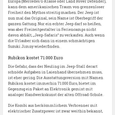
Europa (Mercedes G-Klasse oder Land Rover Defender),
kann dem amerikanischen Traum von grenzenloser
Freiheit den Mythos streitig machen. Der Jeep ist
nun mal das Original, sein Name ist Oberbegriff der
ganzen Gattung. Nur ein echter Jeep darf so heißen,
was aber Freizeitgestalter in Feriencamps nicht
davon abhält, „Jeep-Safaris“ zu verkaufen. Auch wenn
die Urlauber sich dann in einem schmächtigen
Suzuki Jimny wiederfinden.
Rubikon kostet 71.000 Euro
Die Gefahr, dass der Neuling im Jeep-Stall derart
schnöde Aufgaben in Laienhand übernehmen muss,
ist eher gering. Die Ausstattungsversion mit Namen
Rubikon kostet immerhin 71.000 Euro, bietet im
Gegenzug ein Paket an Elektronik gemixt mit
analoger Handwerkskunst der alten Offroad-Schule.
Die Kombi aus herkömmlichem Verbrenner mit
elektrischer Zusatzpower ist zwar weithin bekannt,