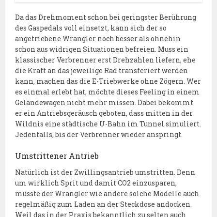
Da das Drehmoment schon bei geringster Berührung
des Gaspedals voll einsetzt, kann sich der so
angetriebene Wrangler noch besser als ohnehin
schon aus widrigen Situationen befreien. Muss ein
klassischer Verbrenner erst Drehzahlen liefern, ehe
die Kraft an das jeweilige Rad transferiert werden
kann, machen das die E-Triebwerke ohne Zögern. Wer
es einmal erlebt hat, möchte dieses Feeling in einem
Geländewagen nicht mehr missen. Dabei bekommt
er ein Antriebsgeräusch geboten, dass mitten in der
Wildnis eine städtische U-Bahn im Tunnel simuliert.
Jedenfalls, bis der Verbrenner wieder anspringt.
Umstrittener Antrieb
Natürlich ist der Zwillingsantrieb umstritten. Denn
um wirklich Sprit und damit CO2 einzusparen,
müsste der Wrangler wie andere solche Modelle auch
regelmäßig zum Laden an der Steckdose andocken.
Weil das in der Praxis bekanntlich zu selten auch