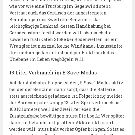
wie vor wie eine Trutzburg im Gegenwind steht.
Vertraut auch das Geräusch der angestrengten
Bemühungen des Zweiliter-Benziners, das
leichtgängige Lenkrad, dessen Handhabung bei
Geradeausfahrt geübt werden will, aber auch die
zuweilen rustikalen Stöße bei Bodenwellen. So ein
Wrangler ist nun mal keine Windkanal-Luxussänfte,
die rundum gedämmt ist und per Elektronik das
Unebene im Leben wegbügeln will.
13 Liter Verbrauch im E-Save-Modus
Auf der Autobahn-Etappe ist der „E-Save“-Modus aktiv,
bei der der Benziner dafür sorgt, dass die Batterie
stets ausreichend geladenen ist. Folgerichtig meldet
der Bordcomputer knapp 13 Liter Spritverbrauch auf
100 Kilometer, weil der Zweiliter eben die
Zusatzaufgabe bewältigen muss. Die Logik: Wer später
dann im Gelände mit prallem Akku elektrisiert
werden will, muss halt vorher Opfer bringen. So ist es