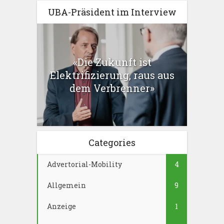
UBA-Präsident im Interview
«Die Zukunft ist
Elektrifizierung, raus aus
dem Verbrenner»
Categories
Advertorial-Mobility
4
Allgemein
9
Anzeige
1