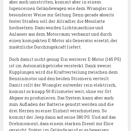
aber auch umstritten, kommt aber in einem
lupenreinen Geländewagen wie dem Wrangler in
besonderer Weise zur Geltung. Denn gerade abseits
fester Straßen soll der Allradler die Messlatte
hochsetzen. Dazu wurden Lichtmaschine und
Anlasser aus dem Motorraum verbannt und durch
einen kompakten E-Motor als Generator ersetzt, der
zusätzliche Durchzugskraft liefert.
Doch damit nicht genug: Ein weiterer E-Motor (145 PS)
ist im Automatikgetriebe versteckt. Dank zweier
Kupplungen wird die Kraftverteilung zwischen dem
Benzinmotor und den beiden Stromern verteilt.
Damit rollt der Wrangler entweder rein elektrisch,
kommt so knapp 50 Kilometer weit, ohne vor Ort
Abgase zu produzieren. Das System kann aber auch
zum Aufladen der Batterie genutzt werden und die
drei Herzen zu einer Einheit verschmelzen. So
kommt der Jeep dann auf seine 380 PS. Und auf das
Drehmoment, dass einem starken Diesel zur Ehre
gereicht. Später im Gelände wird er es beweisen.