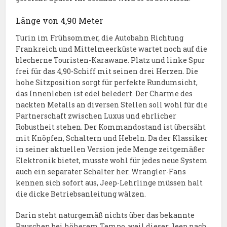
Länge von 4,90 Meter
Turin im Frühsommer, die Autobahn Richtung
Frankreich und Mittelmeerküste wartet noch auf die
blecherne Touristen-Karawane. Platz und linke Spur
frei für das 4,90-Schiff mit seinen drei Herzen. Die
hohe Sitzposition sorgt für perfekte Rundumsicht,
das Innenleben ist edel beledert. Der Charme des
nackten Metalls an diversen Stellen soll wohl für die
Partnerschaft zwischen Luxus und ehrlicher
Robustheit stehen. Der Kommandostand ist übersäht
mit Knöpfen, Schaltern und Hebeln. Da der Klassiker
in seiner aktuellen Version jede Menge zeitgemäßer
Elektronik bietet, musste wohl für jedes neue System
auch ein separater Schalter her. Wrangler-Fans
kennen sich sofort aus, Jeep-Lehrlinge müssen halt
die dicke Betriebsanleitung wälzen.
Darin steht naturgemäß nichts über das bekannte
Rauschen bei höherem Tempo, weil dieser Jeep nach