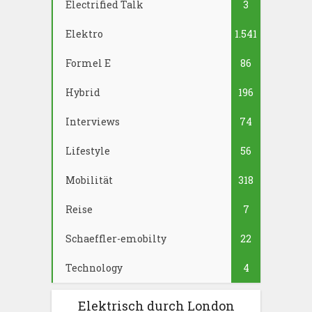
Electrified Talk
3
Elektro
1.541
Formel E
86
Hybrid
196
Interviews
74
Lifestyle
56
Mobilität
318
Reise
7
Schaeffler-emobilty
22
Technology
4
Elektrisch durch London