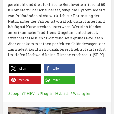
geschieht und die elektrische Reichweite mit rund 50
Kilometern überschaubar ist, taugt das System abseits
von Prüfständen nicht wirklich zur Entlastung der
Natur, außer der Fahrer ist wirklich diszipliniert und
häufig auf Kurzstrecken unterwegs. Wer sich für das
amerikanische Traditions-Ungetüm entscheidet,
streichelt also nicht zwingend sein grünes Gewissen.
Aber er bekommt einen perfekten Geländewagen, der
zumindest kurzfristig dank leiser Elektrofahrt selbst
im tiefen Hochwald keine Hirsche erschreckt. (SP-X)
teilen
teilen
merken
teilen
Jeep
PHEV
Plug-in-Hybrid
Wrangler