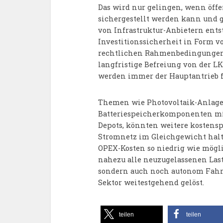
Das wird nur gelingen, wenn öff
sichergestellt werden kann und 
von Infrastruktur-Anbietern ents
Investitionssicherheit in Form v
rechtlichen Rahmenbedingungen
langfristige Befreiung von der L
werden immer der Hauptantrieb fü
Themen wie Photovoltaik-Anlage
Batteriespeicherkomponenten mit
Depots, könnten weitere kostensp
Stromnetz im Gleichgewicht halte
OPEX-Kosten so niedrig wie mögl
nahezu alle neuzugelassenen Last
sondern auch noch autonom Fahre
Sektor weitestgehend gelöst.
teilen
teilen