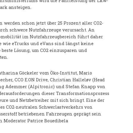
rsministeriums wird die Fahrleistung der Lkw-
tark ansteigen.
werden schon jetzt über 25 Prozent aller CO2-
rch schwere Nutzfahrzeuge verursacht. An
omobilität im Nutzfahrzeugbereich führt daher
e wie eTrucks und eVans sind längst keine
 beste Lösung, um CO2 einzusparen und
ten.
atharina Göckeler vom Öko-Institut, Mario
cher, CCO E.ON Drive, Christian Halleløv (Head
gang Ademmer (Alpitronic) und Stefan Knapp von
 Herausforderungen dieser Transformationsprozess
ure und Netzbetreiber mit sich bringt. Eine der
des CO2-neutralen Schwerlastverkehrs von
sserstoff betriebenen Fahrzeugen geprägt sein
n Moderator Patrice Bouedibela