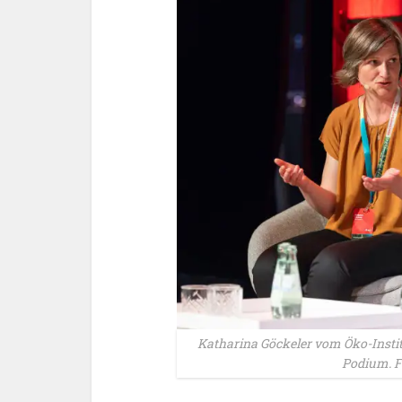
Katharina Göckeler vom Öko-Insti
Podium. F