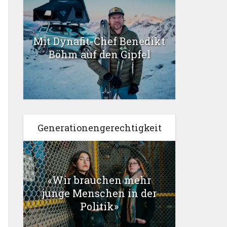
Mit Dynafit-Chef Benedikt
Böhm auf den Gipfel
Generationengerechtigkeit
«Wir brauchen mehr
junge Menschen in der
Politik»