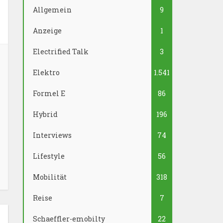
Allgemein
9
Anzeige
1
Electrified Talk
3
Elektro
1.541
Formel E
86
Hybrid
196
Interviews
74
Lifestyle
56
Mobilität
318
Reise
7
Schaeffler-emobilty
22