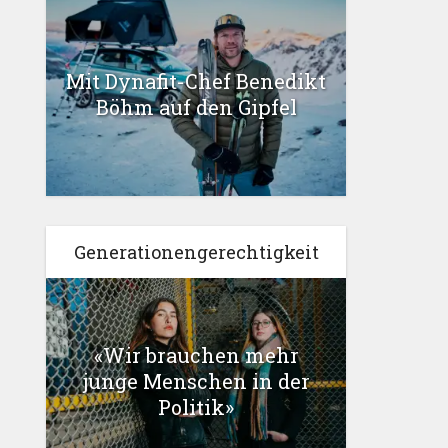
Mit Dynafit-Chef Benedikt
Böhm auf den Gipfel
Generationengerechtigkeit
«Wir brauchen mehr
junge Menschen in der
Politik»