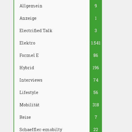
Allgemein
9
Anzeige
1
Electrified Talk
3
Elektro
1.541
Formel E
86
Hybrid
196
Interviews
74
Lifestyle
56
Mobilität
318
Reise
7
Schaeffler-emobilty
22