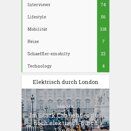
Interviews
74
Lifestyle
56
Mobilität
318
Reise
7
Schaeffler-emobilty
22
Technology
4
Elektrisch durch London
Mobilität
Im Black Cab geht es nur
noch elektrisch durch
London