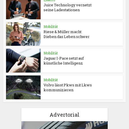
Juice Technology vernetzt
seine Ladestationen
Mobilität
Riese & Müller macht
Dieben das Leben schwer
Mobilität
Jaguar I-Pace setzt auf
künstliche Intelligenz
Mobilität
Volvo lässt Pkws mit Lkws
kommunizieren
Advertorial