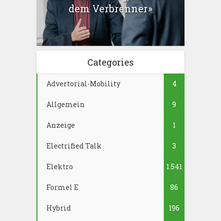
dem Verbrenner»
Categories
Advertorial-Mobility
4
Allgemein
9
Anzeige
1
Electrified Talk
3
Elektro
1.541
Formel E
86
Hybrid
196