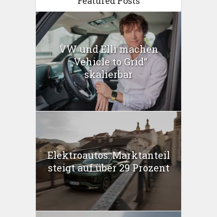
Featured Posts
VW und Elli machen
„Vehicle to Grid“
skalierbar
Elektroautos: Marktanteil
steigt auf über 29 Prozent