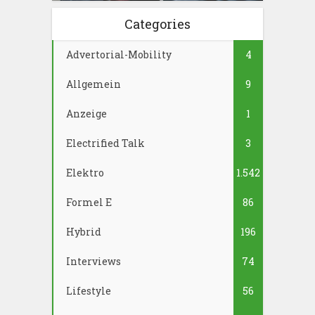
Categories
Advertorial-Mobility
4
Allgemein
9
Anzeige
1
Electrified Talk
3
Elektro
1.542
Formel E
86
Hybrid
196
Interviews
74
Lifestyle
56