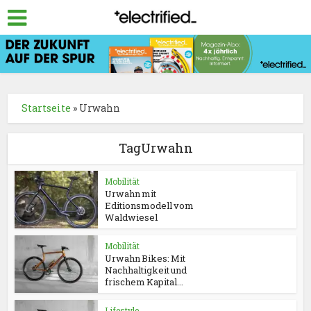
Startseite
»
Urwahn
TagUrwahn
Mobilität
Urwahn mit
Editionsmodell vom
Waldwiesel
Mobilität
Urwahn Bikes: Mit
Nachhaltigkeit und
frischem Kapital...
Lifestyle