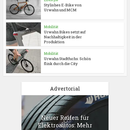
Stylishes E-Bike von
Urwahn und MCM
Mobilität
Urwahn Bikes setzt auf
Nachhaltigkeit in der
Produktion
Mobilität
Urwahn Stadtfuchs: Schön
flink durch die City
Advertorial
Neuer Reifen für
Elektroautos: Mehr