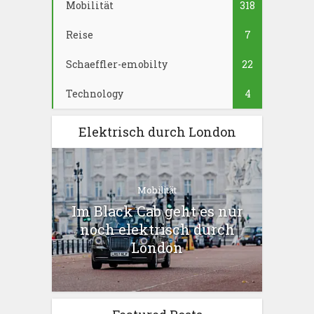
Mobilität
318
Reise
7
Schaeffler-emobilty
22
Technology
4
Elektrisch durch London
Mobilität
Im Black Cab geht es nur
noch elektrisch durch
London