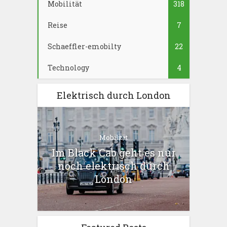
Mobilität
318
Reise
7
Schaeffler-emobilty
22
Technology
4
Elektrisch durch London
Mobilität
Im Black Cab geht es nur
noch elektrisch durch
London