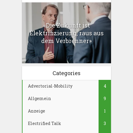
«Die Zukunft ist
Elektrifizierung, raus aus
dem Verbrenner»
Categories
Advertorial-Mobility
4
Allgemein
9
Anzeige
1
Electrified Talk
3