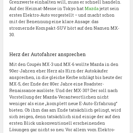
Grenzwerte einhalten will, muss er schnell handeln.
Auf der Heimat-Messe in Tokyo hat
Mazda
jetzt sein
erstes Elektro-Auto vorgestellt – und macht schon
mit der Benennung eine klare Ansage: das
stromernde Kompakt-SUV hört auf den Namen MX-
30.
Herz der Autofahrer ansprechen
Mit den Coupés MX-3 und MX-6 wollte Mazda in den
90er-Jahren eher Herz als Hirn der Autokäufer
ansprechen, in die gleiche Kerbe schlägt bis heute der
MX-5, der Ende der 80er Jahre eine Roadster-
Renaissance auslöste. Und der MX-30? Der soll nach
Vorstellung der Mazda-Verantwortlichen nicht
weniger als eine „komplett neue E-Auto-Erfahrung“
bieten. Ob ihm das am Ende tatsächlich gelingt, wird
sich zeigen, denn tatsächlich sind einige der auf den
ersten Blick unkonventionell erscheinenden
Lösungen gar nicht so neu. Vor allem vom Elektro-