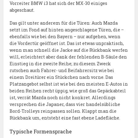
Vorreiter BMW i3 hat sich der MX-30 einiges
abgeschaut.
Das gilt unter anderem für die Türen: Auch Mazda
setzt im Fond auf hinten angeschlagene Türen, die –
ebenfalls wie bei den Bayern – nur aufgehen, wenn
die Vordertür geöffnet ist. Das ist etwas unpraktisch,
wenn man schnell die Jacke auf die Rückbank werfen
will, erleichtert aber dank der fehlenden B-Säule den
Einstieg in die zweite Reihe; zu diesem Zweck
rutschen auch Fahrer- und Beifahrersitz wie bei
einem Dreitürer ein Stückchen nach vorne. Das
Platzangebot selbst ist wie bei den meisten E-Autos in
beiden Reihen recht üppig, wie groß das Gepäckabteil
ist, verrät Mazda noch nicht konkret. Allerdings
versprechen die Japaner, dass vier handelsübliche
Bord-Trolleys reinpassen sollen. Klappt man die
Rückbank um, entsteht eine fast ebene Ladefläche.
Typische Formensprache