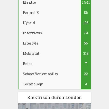
Elektro
1.541
Formel E
86
Hybrid
196
Interviews
74
Lifestyle
56
Mobilität
318
Reise
7
Schaeffler-emobilty
22
Technology
4
Elektrisch durch London