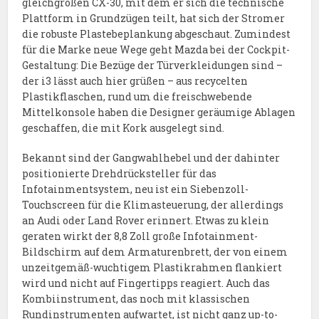
gleichgroßen CX-30, mit dem er sich die technische
Plattform in Grundzügen teilt, hat sich der Stromer
die robuste Plastebeplankung abgeschaut. Zumindest
für die Marke neue Wege geht Mazda bei der Cockpit-
Gestaltung: Die Bezüge der Türverkleidungen sind –
der i3 lässt auch hier grüßen – aus recycelten
Plastikflaschen, rund um die freischwebende
Mittelkonsole haben die Designer geräumige Ablagen
geschaffen, die mit Kork ausgelegt sind.
Bekannt sind der Gangwahlhebel und der dahinter
positionierte Drehdrücksteller für das
Infotainmentsystem, neu ist ein Siebenzoll-
Touchscreen für die Klimasteuerung, der allerdings
an Audi oder Land Rover erinnert. Etwas zu klein
geraten wirkt der 8,8 Zoll große Infotainment-
Bildschirm auf dem Armaturenbrett, der von einem
unzeitgemäß-wuchtigem Plastikrahmen flankiert
wird und nicht auf Fingertipps reagiert. Auch das
Kombiinstrument, das noch mit klassischen
Rundinstrumenten aufwartet, ist nicht ganz up-to-