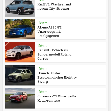
Kia EV2: Wachsen mit
neuem City-Stromer
Elektro
Alpine A390 GT:
Unterwegs mit
Erfolgsgenen
Elektro
Renault 5 E-Tech als
Sondermodell Roland
Garros
Elektro
Hyundai Inster:
Erschwinglicher Elektro-
Zwerg
Elektro
Citroen e-C3: Ohne große
Kompromisse