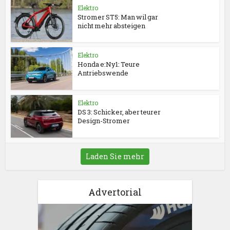
Elektro
Stromer ST5: Man wil gar
nicht mehr absteigen
Elektro
Honda e:Ny1: Teure
Antriebswende
Elektro
DS 3: Schicker, aber teurer
Design-Stromer
Laden Sie mehr
Advertorial