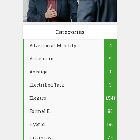
Categories
Advertorial-Mobility
4
Allgemein
9
Anzeige
1
Electrified Talk
3
Elektro
1.541
Formel E
86
Hybrid
196
Interviews
74