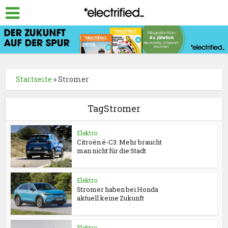
Startseite
»
Stromer
TagStromer
Elektro
Citroën ë-C3: Mehr braucht
man nicht für die Stadt
Elektro
Stromer haben bei Honda
aktuell keine Zukunft
Elektro