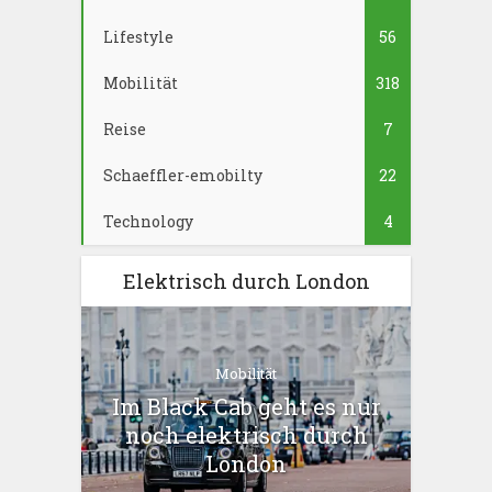
Lifestyle
56
Mobilität
318
Reise
7
Schaeffler-emobilty
22
Technology
4
Elektrisch durch London
Mobilität
Im Black Cab geht es nur
noch elektrisch durch
London