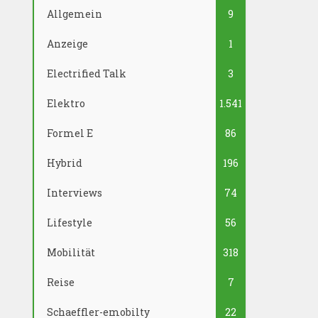
Allgemein
9
Anzeige
1
Electrified Talk
3
Elektro
1.541
Formel E
86
Hybrid
196
Interviews
74
Lifestyle
56
Mobilität
318
Reise
7
Schaeffler-emobilty
22