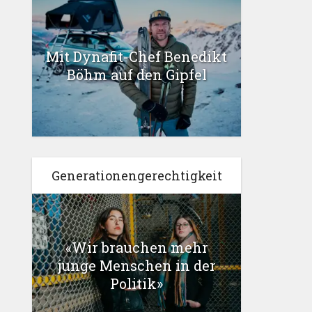
Mit Dynafit-Chef Benedikt
Böhm auf den Gipfel
Generationengerechtigkeit
«Wir brauchen mehr
junge Menschen in der
Politik»