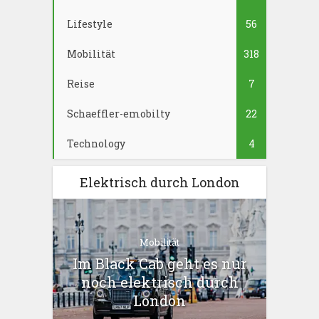
Lifestyle
56
Mobilität
318
Reise
7
Schaeffler-emobilty
22
Technology
4
Elektrisch durch London
Mobilität
Im Black Cab geht es nur
noch elektrisch durch
London