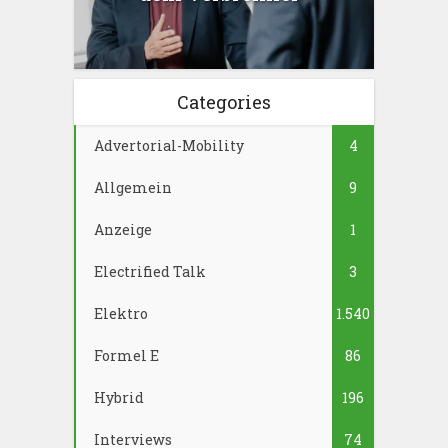
Categories
Advertorial-Mobility
4
Allgemein
9
Anzeige
1
Electrified Talk
3
Elektro
1.540
Formel E
86
Hybrid
196
Interviews
74