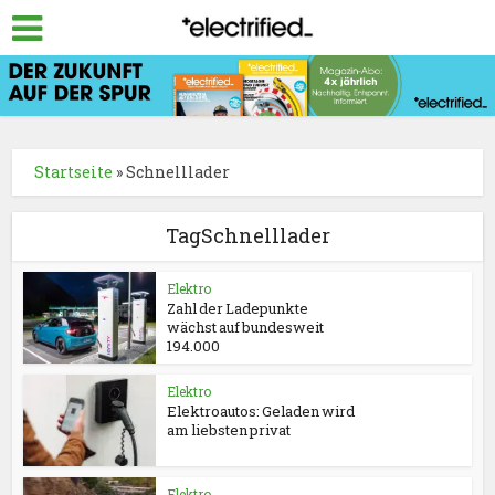
Startseite
»
Schnelllader
TagSchnelllader
Elektro
Zahl der Ladepunkte
wächst auf bundesweit
194.000
Elektro
Elektroautos: Geladen wird
am liebsten privat
Elektro