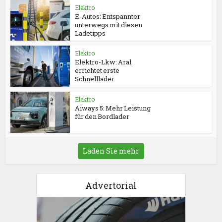
Elektro
E-Autos: Entspannter
unterwegs mit diesen
Ladetipps
Elektro
Elektro-Lkw: Aral
errichtet erste
Schnelllader
Elektro
Aiways 5: Mehr Leistung
für den Bordlader
Laden Sie mehr
Advertorial