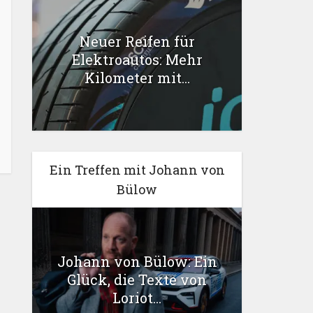
Neuer Reifen für
Elektroautos: Mehr
Kilometer mit...
Ein Treffen mit Johann von
Bülow
Johann von Bülow: Ein
Glück, die Texte von
Loriot...