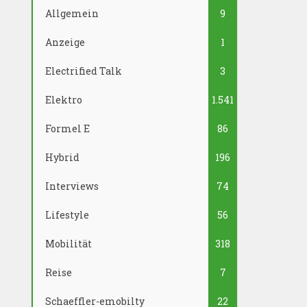
Allgemein
9
Anzeige
1
Electrified Talk
3
Elektro
1.541
Formel E
86
Hybrid
196
Interviews
74
Lifestyle
56
Mobilität
318
Reise
7
Schaeffler-emobilty
22