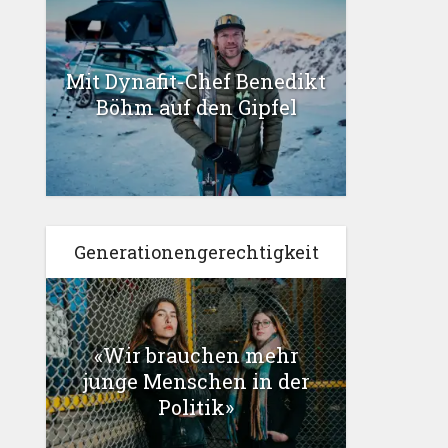
Mit Dynafit-Chef Benedikt
Böhm auf den Gipfel
Generationengerechtigkeit
«Wir brauchen mehr
junge Menschen in der
Politik»