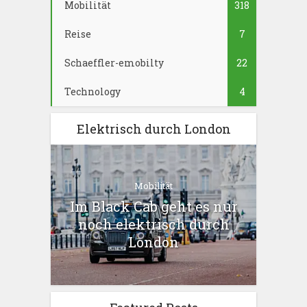
Mobilität
318
Reise
7
Schaeffler-emobilty
22
Technology
4
Elektrisch durch London
Mobilität
Im Black Cab geht es nur
noch elektrisch durch
London