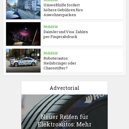
Umwelthilfe fordert
höhere Gebühren fürs
Anwohnerparken
Mobilität
Daimler und Visa: Zahlen
per Fingerabdruck
Mobilität
Roboterautos:
Heilsbringer oder
Chaosstifter?
Advertorial
Neuer Reifen für
Elektroautos: Mehr