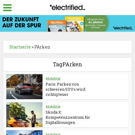
Startseite
»
PArken
TagPArken
Mobilität
Paris: Parken von
schweren SUVs wird
richtig teuer
Mobilität
Skoda X:
Kompetenzzentrum für
Digitallösungen
Mobilität