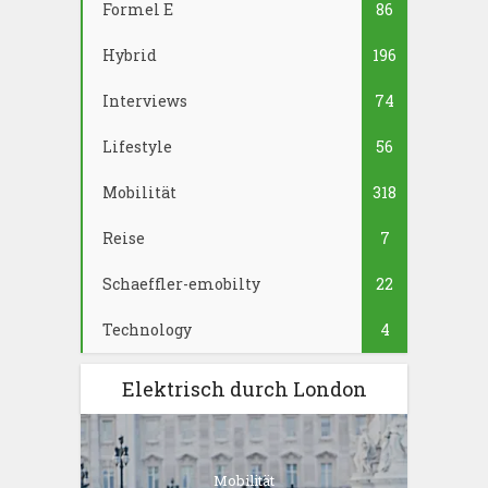
Formel E
86
Hybrid
196
Interviews
74
Lifestyle
56
Mobilität
318
Reise
7
Schaeffler-emobilty
22
Technology
4
Elektrisch durch London
Mobilität