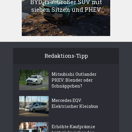
BYD Ti 7: Großer SUV mit
sieben Sitzen und PHEV
Redaktions-Tipp
Mitsubishi Outlander
PHEV: Blender oder
Schnäppchen?
Mercedes EQV:
Elektrischer Kleinbus
Erhöhte Kaufprämie