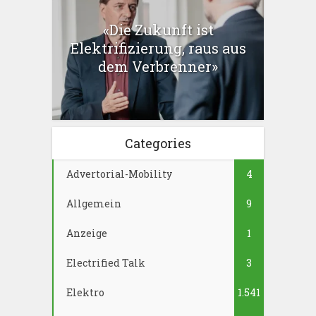
«Die Zukunft ist
Elektrifizierung, raus aus
dem Verbrenner»
Categories
Advertorial-Mobility
4
Allgemein
9
Anzeige
1
Electrified Talk
3
Elektro
1.541