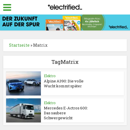
Startseite
»
Matrix
TagMatrix
Elektro
Alpine A390: Die volle
Wucht kommt später
Elektro
Mercedes E-Actros 600:
Das saubere
Schwergewicht