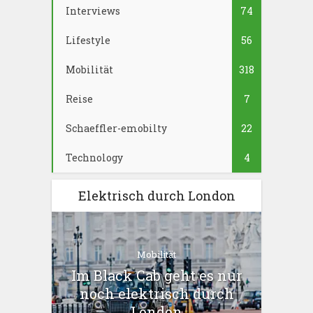
Interviews
74
Lifestyle
56
Mobilität
318
Reise
7
Schaeffler-emobilty
22
Technology
4
Elektrisch durch London
Mobilität
Im Black Cab geht es nur
noch elektrisch durch
London