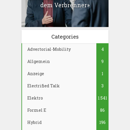
dem Verbrenner»
Categories
Advertorial-Mobility
4
Allgemein
9
Anzeige
1
Electrified Talk
3
Elektro
1.541
Formel E
86
Hybrid
196