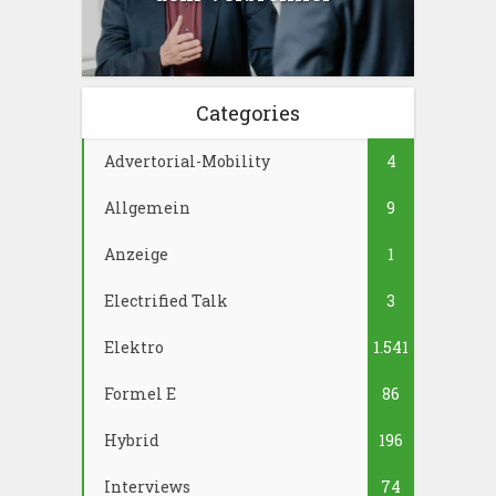
Categories
Advertorial-Mobility
4
Allgemein
9
Anzeige
1
Electrified Talk
3
Elektro
1.541
Formel E
86
Hybrid
196
Interviews
74