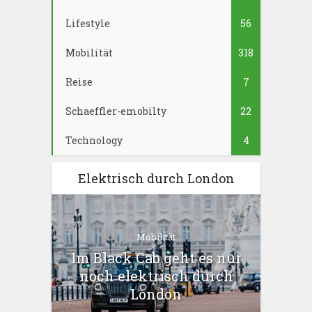
Lifestyle
56
Mobilität
318
Reise
7
Schaeffler-emobilty
22
Technology
4
Elektrisch durch London
Mobilität
Im Black Cab geht es nur
noch elektrisch durch
London