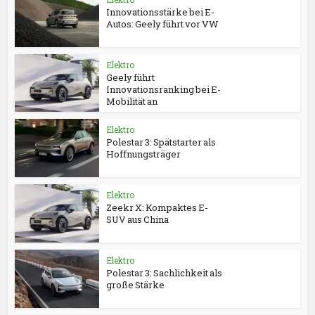
Innovationsstärke bei E-
Autos: Geely führt vor VW
Elektro
Geely führt
Innovationsranking bei E-
Mobilität an
Elektro
Polestar 3: Spätstarter als
Hoffnungsträger
Elektro
Zeekr X: Kompaktes E-
SUV aus China
Elektro
Polestar 3: Sachlichkeit als
große Stärke