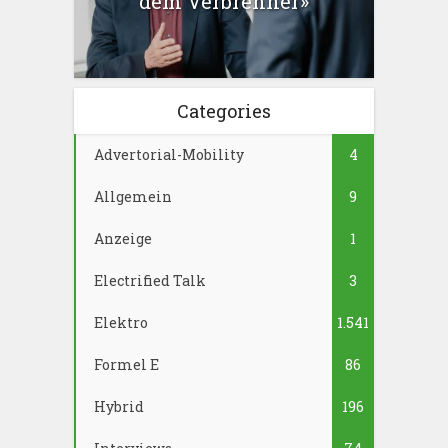
dem Verbrenner»
Categories
Advertorial-Mobility
4
Allgemein
9
Anzeige
1
Electrified Talk
3
Elektro
1.541
Formel E
86
Hybrid
196