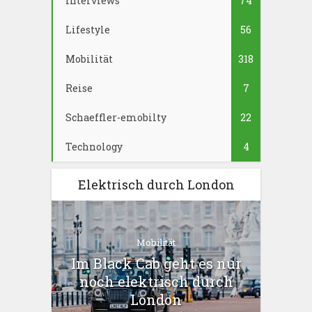
Interviews
74
Lifestyle
56
Mobilität
318
Reise
7
Schaeffler-emobilty
22
Technology
4
Elektrisch durch London
Mobilität
Im Black Cab geht es nur
noch elektrisch durch
London