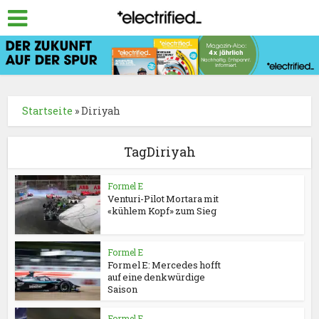
Startseite
»
Diriyah
TagDiriyah
Formel E
Venturi-Pilot Mortara mit
«kühlem Kopf» zum Sieg
Formel E
Formel E: Mercedes hofft
auf eine denkwürdige
Saison
Formel E