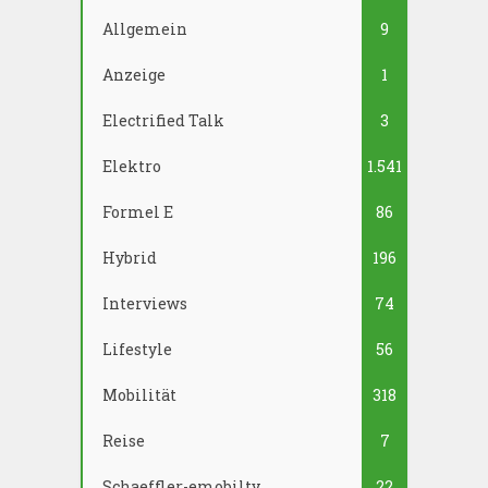
Allgemein
9
Anzeige
1
Electrified Talk
3
Elektro
1.541
Formel E
86
Hybrid
196
Interviews
74
Lifestyle
56
Mobilität
318
Reise
7
Schaeffler-emobilty
22