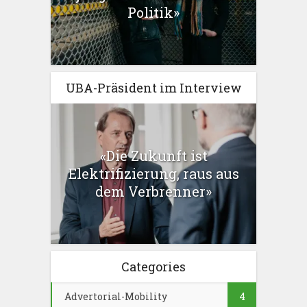
Politik»
UBA-Präsident im Interview
«Die Zukunft ist
Elektrifizierung, raus aus
dem Verbrenner»
Categories
Advertorial-Mobility
4