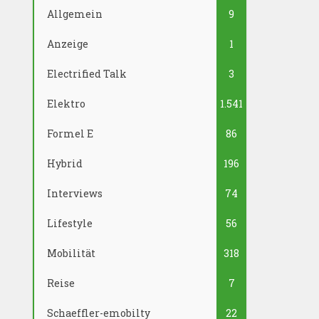
Allgemein
9
Anzeige
1
Electrified Talk
3
Elektro
1.541
Formel E
86
Hybrid
196
Interviews
74
Lifestyle
56
Mobilität
318
Reise
7
Schaeffler-emobilty
22