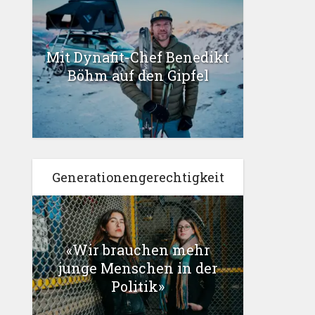
Mit Dynafit-Chef Benedikt
Böhm auf den Gipfel
Generationengerechtigkeit
«Wir brauchen mehr
junge Menschen in der
Politik»