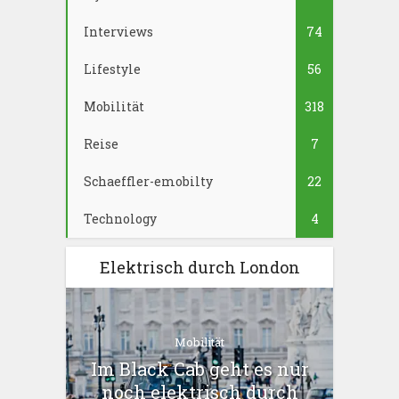
Interviews
74
Lifestyle
56
Mobilität
318
Reise
7
Schaeffler-emobilty
22
Technology
4
Elektrisch durch London
Mobilität
Im Black Cab geht es nur
noch elektrisch durch