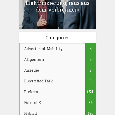
Elektrifizierung, raus aus
dem Verbrenner»
Categories
Advertorial-Mobility
4
Allgemein
9
Anzeige
1
Electrified Talk
3
Elektro
1.541
Formel E
86
Hybrid
196