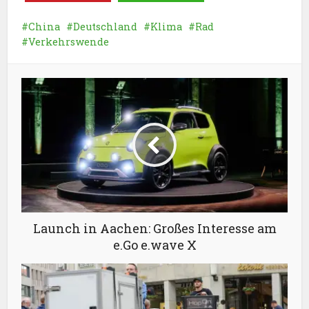
China
Deutschland
Klima
Rad
Verkehrswende
Launch in Aachen: Großes Interesse am
e.Go e.wave X