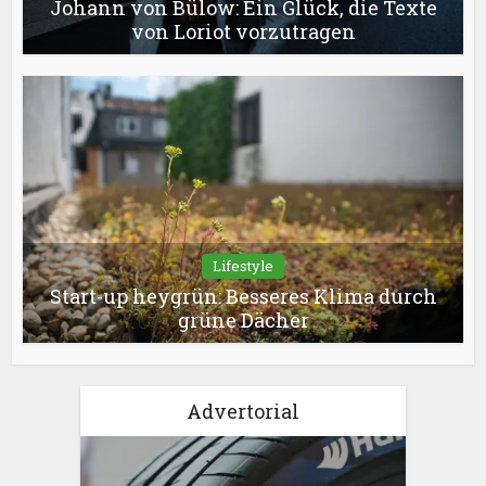
Johann von Bülow: Ein Glück, die Texte
von Loriot vorzutragen
Lifestyle
Start-up heygrün: Besseres Klima durch
grüne Dächer
Advertorial