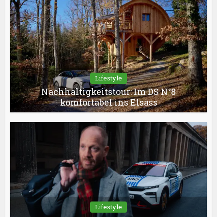
Lifestyle
Nachhaltigkeitstour: Im DS N°8
komfortabel ins Elsass
Lifestyle