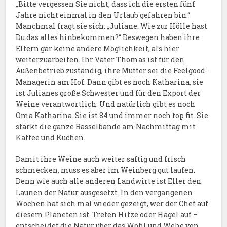
„Bitte vergessen Sie nicht, dass ich die ersten fünf
Jahre nicht einmal in den Urlaub gefahren bin.“
Manchmal fragt sie sich: „Juliane: Wie zur Hölle hast
Du das alles hinbekommen?“ Deswegen haben ihre
Eltern gar keine andere Möglichkeit, als hier
weiterzuarbeiten. Ihr Vater Thomas ist für den
Außenbetrieb zuständig, ihre Mutter sei die Feelgood-
Managerin am Hof. Dann gibt es noch Katharina, sie
ist Julianes große Schwester und für den Export der
Weine verantwortlich. Und natürlich gibt es noch
Oma Katharina. Sie ist 84 und immer noch top fit. Sie
stärkt die ganze Rasselbande am Nachmittag mit
Kaffee und Kuchen.
Damit ihre Weine auch weiter saftig und frisch
schmecken, muss es aber im Weinberg gut laufen.
Denn wie auch alle anderen Landwirte ist Eller den
Launen der Natur ausgesetzt. In den vergangenen
Wochen hat sich mal wieder gezeigt, wer der Chef auf
diesem Planeten ist. Treten Hitze oder Hagel auf –
entscheidet die Natur über das Wohl und Wehe von