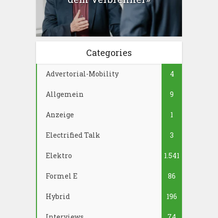
Categories
Advertorial-Mobility
4
Allgemein
9
Anzeige
1
Electrified Talk
3
Elektro
1.541
Formel E
86
Hybrid
196
Interviews
74