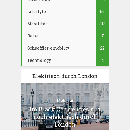
Lifestyle
56
Mobilität
318
Reise
7
Schaeffler-emobilty
22
Technology
4
Elektrisch durch London
Mobilität
Im Black Cab geht es nur
noch elektrisch durch
London