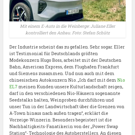
Mit einem E-Auto in die Weinberge: Juliane Eller
kontrolliert den Anbau. Foto: Stefan Schütz
Der Industrie scheint das zu gefallen. Sehr sogar. Eller
ist Testimonial für Deutschlands größten
Modekonzern Hugo Boss, arbeitet mit der Deutschen
Bahn, American Express, dem Flughafen Frankfurt
und Siemens zusammen. Und nun auch mit dem
chinesischen Autokonzern Nio. „Ich darf mit dem
Nio
EL7
meinen Kunden unsere Kulturlandschaft zeigen,
darf in den verschiedenen Nio-Häusern sogenannte
Seedstalks halten, Weinproben durchführen und
unser Tun in der Landwirtschaft über die Grenzen von
A-Town hinaus nach außen tragen“, erklärt die
Vorzeige-Winzerin. Besonders begeistert ist die
Nachhaltigkeits-Fanatikerin von der „Power Swap
Station“- Technologie des Autoherstellers. An diesen