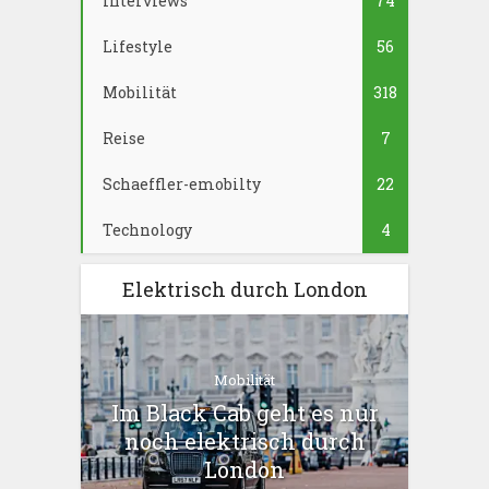
Interviews
74
Lifestyle
56
Mobilität
318
Reise
7
Schaeffler-emobilty
22
Technology
4
Elektrisch durch London
Mobilität
Im Black Cab geht es nur
noch elektrisch durch
London