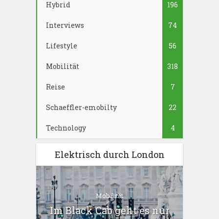
Hybrid
196
Interviews
74
Lifestyle
56
Mobilität
318
Reise
7
Schaeffler-emobilty
22
Technology
4
Elektrisch durch London
Mobilität
Im Black Cab geht es nur