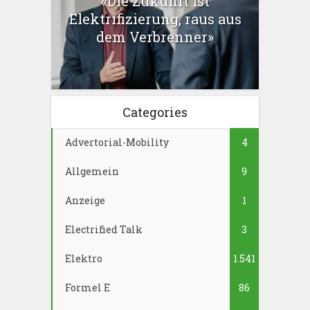
«Die Zukunft ist
Elektrifizierung, raus aus
dem Verbrenner»
Categories
Advertorial-Mobility
4
Allgemein
9
Anzeige
1
Electrified Talk
3
Elektro
1.541
Formel E
86