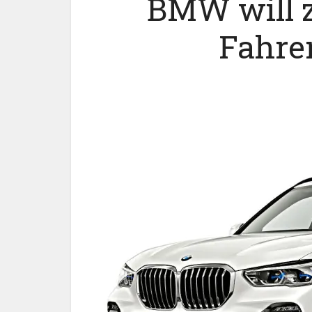
BMW will z
Fahre