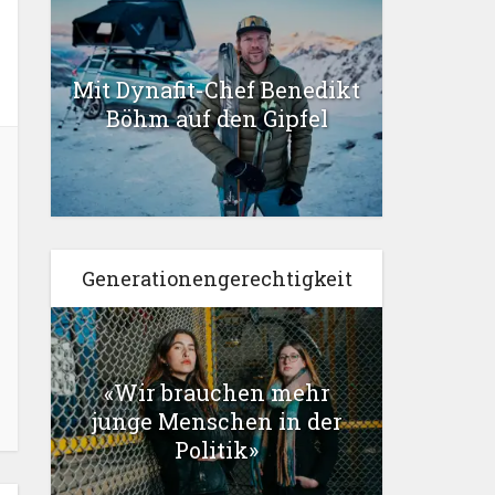
Mit Dynafit-Chef Benedikt
Böhm auf den Gipfel
Generationengerechtigkeit
«Wir brauchen mehr
junge Menschen in der
Politik»