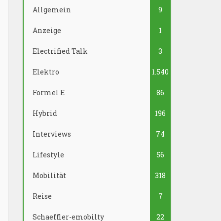
Allgemein
9
Anzeige
1
Electrified Talk
3
Elektro
1.540
Formel E
86
Hybrid
196
Interviews
74
Lifestyle
56
Mobilität
318
Reise
7
Schaeffler-emobilty
22