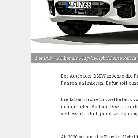
Der BMW X5 hat als Plug-in-Hybrid eine Reichw
Der Autobauer BMW möchte die Fa
Fahren animieren. Dafür soll ein
Die tatsächliche Umweltbilanz v
mangelnden Auflade-Disziplin ih
verbessern. Und gleichzeitig mög
Ab 2020 sollen alle Plug-in-Hybr