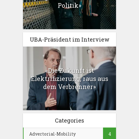
Politik»
UBA-Präsident im Interview
«Die Zukunft ist
Elektrifizierung, raus aus
dem Verbrenner»
Categories
Advertorial-Mobility
4