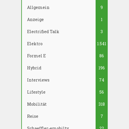
Allgemein
9
Anzeige
1
Electrified Talk
3
Elektro
1.541
Formel E
86
Hybrid
196
Interviews
74
Lifestyle
56
Mobilität
318
Reise
7
Schaeffler-emobilty
22