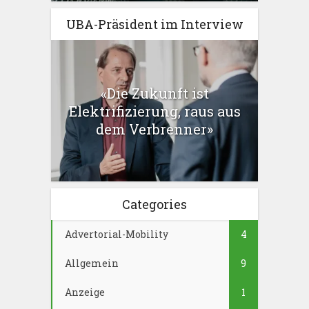
UBA-Präsident im Interview
«Die Zukunft ist
Elektrifizierung, raus aus
dem Verbrenner»
Categories
Advertorial-Mobility
4
Allgemein
9
Anzeige
1