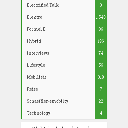
Electrified Talk
3
Elektro
1.540
Formel E
86
Hybrid
196
Interviews
74
Lifestyle
56
Mobilität
318
Reise
7
Schaeffler-emobilty
22
Technology
4