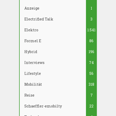
Anzeige
1
Electrified Talk
3
Elektro
1.541
Formel E
86
Hybrid
196
Interviews
74
Lifestyle
56
Mobilität
318
Reise
7
Schaeffler-emobilty
22