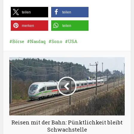
teilen
teilen
merken
teilen
Börse
Nasdaq
Sono
USA
Reisen mit der Bahn: Pünktlichkeit bleibt
Schwachstelle