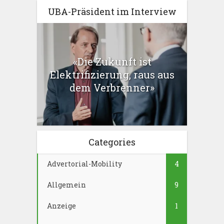
UBA-Präsident im Interview
«Die Zukunft ist
Elektrifizierung, raus aus
dem Verbrenner»
Categories
Advertorial-Mobility
4
Allgemein
9
Anzeige
1