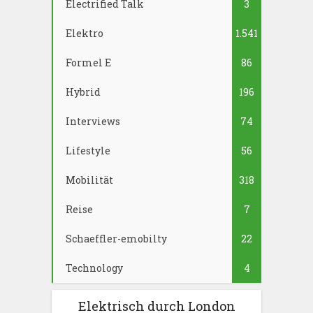
Electrified Talk
3
Elektro
1.541
Formel E
86
Hybrid
196
Interviews
74
Lifestyle
56
Mobilität
318
Reise
7
Schaeffler-emobilty
22
Technology
4
Elektrisch durch London