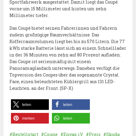
Sportfahrwerk ausgestattet. Damit liegt das Coupé
vorne um 15 Millimeter und hinten um zehn
Millimeter tiefer.
Das Coupé bietet seinen Fahrerinnen und Fahrern
zudem großzügige Raumverhältnisse. Das
Kofferraumvolumen liegt bei bis zu 570 Litern. Die 77
kWh starke Batterie lässt sich an einem Schnelllader
in der 36 Minuten von zehn auf 80 Prozent aufladen.
Das Coupe ist serienmäßig mit einem
Panoramaglasdach unterwegs. Daneben verfügt die
Topversion des Coupes über das sogenannte Crystal
Face, einen beleuchteten Kühlergrill aus 131 LED-
Leuchten. an der Front. (SP-X)
teilen
teilen
merken
teilen
Bestellstart
Coupe
Enyaq iV
Preis
Skoda