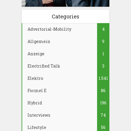
Categories
Advertorial-Mobility
4
Allgemein
9
Anzeige
1
Electrified Talk
3
Elektro
1.541
Formel E
86
Hybrid
196
Interviews
74
Lifestyle
56