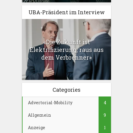
UBA-Präsident im Interview
«Die Zukunft ist
Elektrifizierung, raus aus
dem Verbrenner»
Categories
Advertorial-Mobility
4
Allgemein
9
Anzeige
1