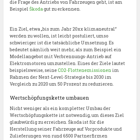
die Frage des Antriebs von Fahrzeugen geht, ist am
Beispiel
Škoda
gut zu erkennen.
Ein Ziel, etwa „bis zum Jahr 20xx klimaneutral“
werden zu wollen, ist leicht postuliert, umso
schwieriger ist die tatsächliche Umsetzung. Es
bedeutet nämlich weit mehr, als zum Beispiel ein
Modellangebot mit Verbrennungs-Antrieb auf
Elektromotoren umzustellen. Eines der Ziele lautet
beispielsweise, seine
CO2-Flottenemissionen
im
Rahmen der Next-Level-Strategie bis 2030 im
Vergleich zu 2020 um 50 Prozent zu reduzieren.
Wertschöpfungskette umbauen
Nicht weniger als ein kompletter Umbau der
Wertschöpfungskette ist notwendig, um dieses Ziel
glaubwürdig zu erreichen. Škoda ist für die
Herstellung seiner Fahrzeuge auf Vorprodukte und
Zulieferungen von rund 6500 Partnerfirmen