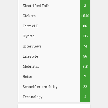
Electrified Talk
3
Elektro
1.540
Formel E
86
Hybrid
196
Interviews
74
Lifestyle
56
Mobilität
318
Reise
7
Schaeffler-emobilty
22
Technology
4