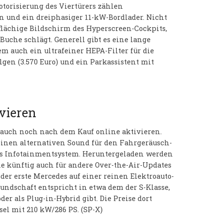
otorisierung des Viertürers zählen
n und ein dreiphasiger 11-kW-Bordlader. Nicht
lächige Bildschirm des Hyperscreen-Cockpits,
 Buche schlägt. Generell gibt es eine lange
rem auch ein ultrafeiner HEPA-Filter für die
elgen (3.570 Euro) und ein Parkassistent mit
ivieren
g auch noch nach dem Kauf online aktivieren.
einen alternativen Sound für den Fahrgeräusch-
das Infotainmentsystem. Heruntergeladen werden
die künftig auch für andere Over-the-Air-Updates
der erste Mercedes auf einer reinen Elektroauto-
kundschaft entspricht in etwa dem der S-Klasse,
der als Plug-in-Hybrid gibt. Die Preise dort
esel mit 210 kW/286 PS. (SP-X)