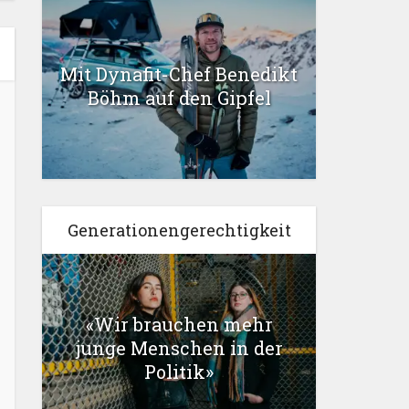
Mit Dynafit-Chef Benedikt
Böhm auf den Gipfel
Generationengerechtigkeit
«Wir brauchen mehr
junge Menschen in der
Politik»