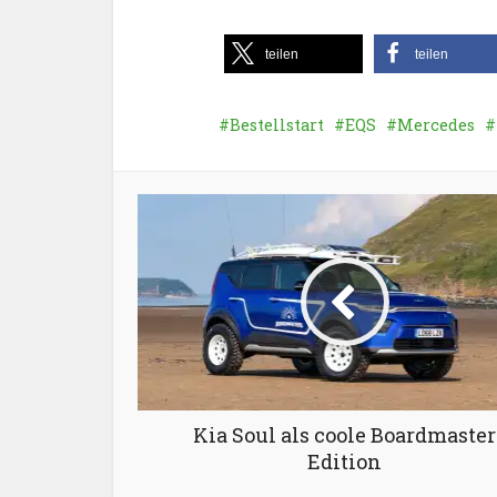
teilen
teilen
Bestellstart
EQS
Mercedes
Kia Soul als coole Boardmaster
Edition