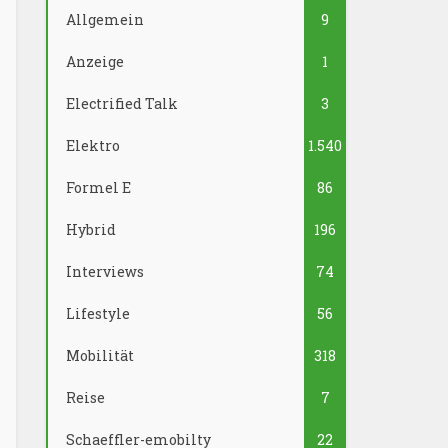
Allgemein
9
Anzeige
1
Electrified Talk
3
Elektro
1.540
Formel E
86
Hybrid
196
Interviews
74
Lifestyle
56
Mobilität
318
Reise
7
Schaeffler-emobilty
22