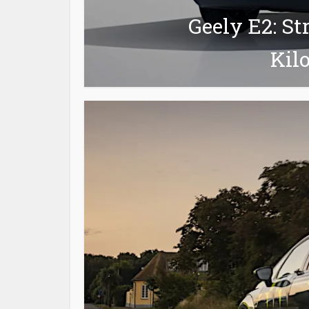
Geely E2: St
Kil