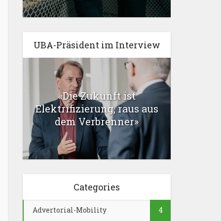
UBA-Präsident im Interview
«Die Zukunft ist
Elektrifizierung, raus aus
dem Verbrenner»
Categories
Advertorial-Mobility
4