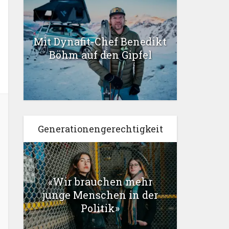
Mit Dynafit-Chef Benedikt
Böhm auf den Gipfel
Generationengerechtigkeit
«Wir brauchen mehr
junge Menschen in der
Politik»