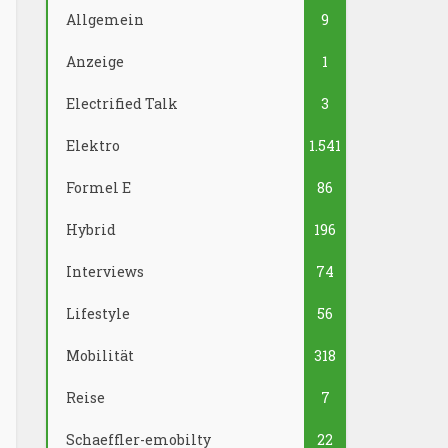
Allgemein
9
Anzeige
1
Electrified Talk
3
Elektro
1.541
Formel E
86
Hybrid
196
Interviews
74
Lifestyle
56
Mobilität
318
Reise
7
Schaeffler-emobilty
22