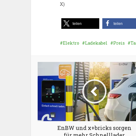
X)
teilen
teilen
Elektro
Ladekabel
Preis
T
EnBW und x+bricks sorgen
für mehr Schnelllader