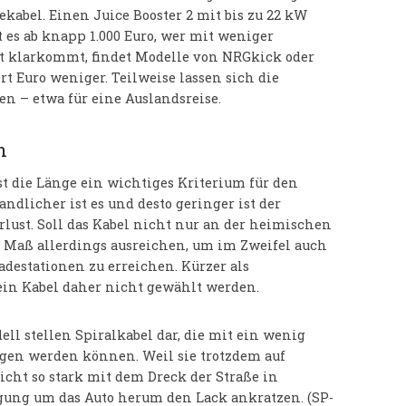
ekabel. Einen Juice Booster 2 mit bis zu 22 kW
es ab knapp 1.000 Euro, wer mit weniger
ät klarkommt, findet Modelle von NRGkick oder
t Euro weniger. Teilweise lassen sich die
n – etwa für eine Auslandsreise.
n
st die Länge ein wichtiges Kriterium für den
handlicher ist es und desto geringer ist der
lust. Soll das Kabel nicht nur an der heimischen
 Maß allerdings ausreichen, um im Zweifel auch
adestationen zu erreichen. Kürzer als
 ein Kabel daher nicht gewählt werden.
ll stellen Spiralkabel dar, die mit ein wenig
ogen werden können. Weil sie trotzdem auf
cht so stark mit dem Dreck der Straße in
gung um das Auto herum den Lack ankratzen. (SP-