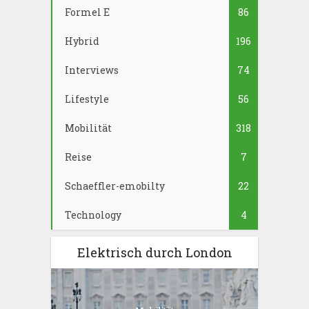
Formel E
86
Hybrid
196
Interviews
74
Lifestyle
56
Mobilität
318
Reise
7
Schaeffler-emobilty
22
Technology
4
Elektrisch durch London