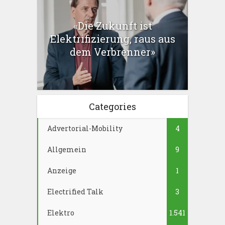
«Die Zukunft ist
Elektrifizierung, raus aus
dem Verbrenner»
Categories
Advertorial-Mobility
4
Allgemein
9
Anzeige
1
Electrified Talk
3
Elektro
1.541