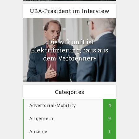
UBA-Präsident im Interview
«Die Zukunft ist
Elektrifizierung, raus aus
dem Verbrenner»
Categories
Advertorial-Mobility
4
Allgemein
9
Anzeige
1