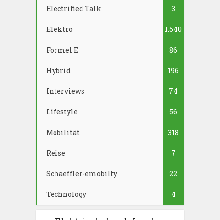
Electrified Talk
3
Elektro
1.540
Formel E
86
Hybrid
196
Interviews
74
Lifestyle
56
Mobilität
318
Reise
7
Schaeffler-emobilty
22
Technology
4