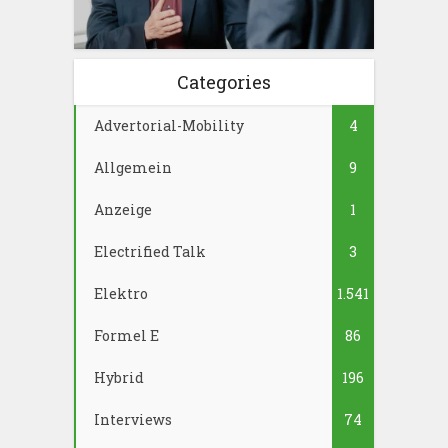
Categories
Advertorial-Mobility
4
Allgemein
9
Anzeige
1
Electrified Talk
3
Elektro
1.541
Formel E
86
Hybrid
196
Interviews
74