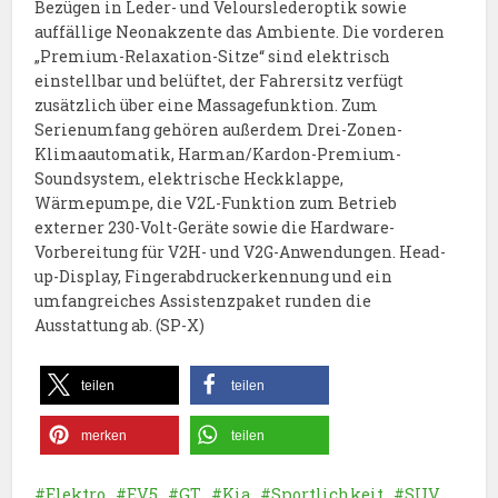
Bezügen in Leder- und Velourslederoptik sowie
auffällige Neonakzente das Ambiente. Die vorderen
„Premium-Relaxation-Sitze“ sind elektrisch
einstellbar und belüftet, der Fahrersitz verfügt
zusätzlich über eine Massagefunktion. Zum
Serienumfang gehören außerdem Drei-Zonen-
Klimaautomatik, Harman/Kardon-Premium-
Soundsystem, elektrische Heckklappe,
Wärmepumpe, die V2L-Funktion zum Betrieb
externer 230-Volt-Geräte sowie die Hardware-
Vorbereitung für V2H- und V2G-Anwendungen. Head-
up-Display, Fingerabdruckerkennung und ein
umfangreiches Assistenzpaket runden die
Ausstattung ab. (SP-X)
teilen
teilen
merken
teilen
Elektro
EV5
GT
Kia
Sportlichkeit
SUV