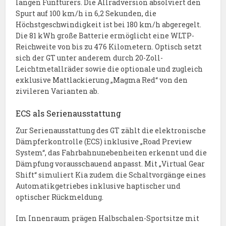
langen Fünftürers. Die Allradversion absolviert den
Spurt auf 100 km/h in 6,2 Sekunden, die
Höchstgeschwindigkeit ist bei 180 km/h abgeregelt.
Die 81 kWh große Batterie ermöglicht eine WLTP-
Reichweite von bis zu 476 Kilometern. Optisch setzt
sich der GT unter anderem durch 20-Zoll-
Leichtmetallräder sowie die optionale und zugleich
exklusive Mattlackierung „Magma Red“ von den
zivileren Varianten ab.
ECS als Serienausstattung
Zur Serienausstattung des GT zählt die elektronische
Dämpferkontrolle (ECS) inklusive „Road Preview
System“, das Fahrbahnunebenheiten erkennt und die
Dämpfung vorausschauend anpasst. Mit „Virtual Gear
Shift“ simuliert Kia zudem die Schaltvorgänge eines
Automatikgetriebes inklusive haptischer und
optischer Rückmeldung.
Im Innenraum prägen Halbschalen-Sportsitze mit