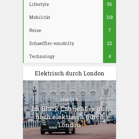
Lifestyle
56
Mobilität
318
Reise
7
Schaeffler-emobilty
22
Technology
4
Elektrisch durch London
Mobilität
Im Black Cab geht es nur
noch elektrisch durch
London