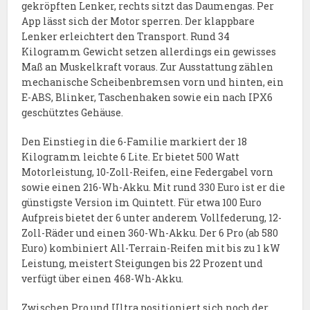
gekröpften Lenker, rechts sitzt das Daumengas. Per
App lässt sich der Motor sperren. Der klappbare
Lenker erleichtert den Transport. Rund 34
Kilogramm Gewicht setzen allerdings ein gewisses
Maß an Muskelkraft voraus. Zur Ausstattung zählen
mechanische Scheibenbremsen vorn und hinten, ein
E-ABS, Blinker, Taschenhaken sowie ein nach IPX6
geschütztes Gehäuse.
Den Einstieg in die 6-Familie markiert der 18
Kilogramm leichte 6 Lite. Er bietet 500 Watt
Motorleistung, 10-Zoll-Reifen, eine Federgabel vorn
sowie einen 216-Wh-Akku. Mit rund 330 Euro ist er die
günstigste Version im Quintett. Für etwa 100 Euro
Aufpreis bietet der 6 unter anderem Vollfederung, 12-
Zoll-Räder und einen 360-Wh-Akku. Der 6 Pro (ab 580
Euro) kombiniert All-Terrain-Reifen mit bis zu 1 kW
Leistung, meistert Steigungen bis 22 Prozent und
verfügt über einen 468-Wh-Akku.
Zwischen Pro und Ultra positioniert sich noch der