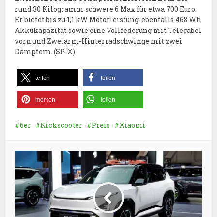
rund 30 Kilogramm schwere 6 Max für etwa 700 Euro.
Er bietet bis zu 1,1 kW Motorleistung, ebenfalls 468 Wh
Akkukapazität sowie eine Vollfederung mit Telegabel
vorn und Zweiarm-Hinterradschwinge mit zwei
Dämpfern. (SP-X)
teilen
teilen
merken
teilen
6er
Kickscooter
Preis
Xiaomi