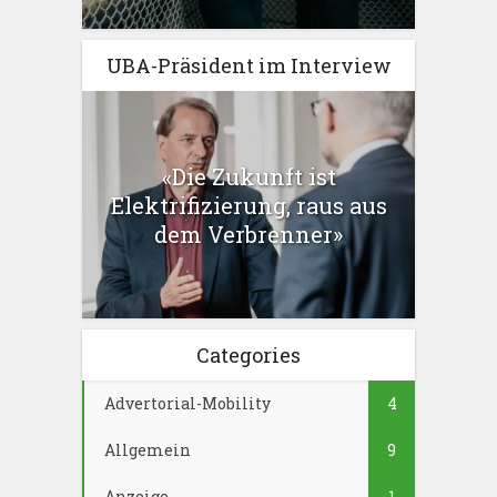
UBA-Präsident im Interview
«Die Zukunft ist
Elektrifizierung, raus aus
dem Verbrenner»
Categories
Advertorial-Mobility
4
Allgemein
9
Anzeige
1