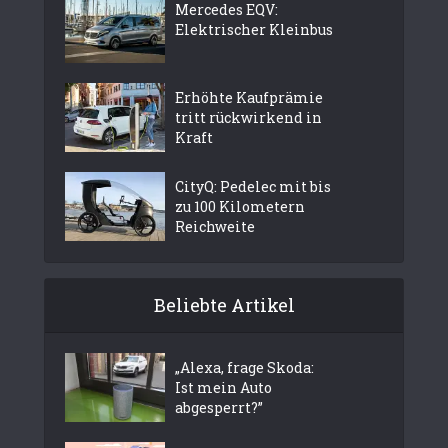
Mercedes EQV:
Elektrischer Kleinbus
Erhöhte Kaufprämie
tritt rückwirkend in
Kraft
CityQ: Pedelec mit bis
zu 100 Kilometern
Reichweite
Beliebte Artikel
„Alexa, frage Skoda:
Ist mein Auto
abgesperrt?”