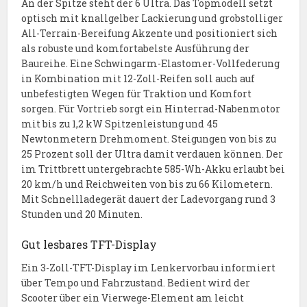
An der Spitze steht der 6 Ultra. Das Topmodell setzt
optisch mit knallgelber Lackierung und grobstolliger
All-Terrain-Bereifung Akzente und positioniert sich
als robuste und komfortabelste Ausführung der
Baureihe. Eine Schwingarm-Elastomer-Vollfederung
in Kombination mit 12-Zoll-Reifen soll auch auf
unbefestigten Wegen für Traktion und Komfort
sorgen. Für Vortrieb sorgt ein Hinterrad-Nabenmotor
mit bis zu 1,2 kW Spitzenleistung und 45
Newtonmetern Drehmoment. Steigungen von bis zu
25 Prozent soll der Ultra damit verdauen können. Der
im Trittbrett untergebrachte 585-Wh-Akku erlaubt bei
20 km/h und Reichweiten von bis zu 66 Kilometern.
Mit Schnellladegerät dauert der Ladevorgang rund 3
Stunden und 20 Minuten.
Gut lesbares TFT-Display
Ein 3-Zoll-TFT-Display im Lenkervorbau informiert
über Tempo und Fahrzustand. Bedient wird der
Scooter über ein Vierwege-Element am leicht