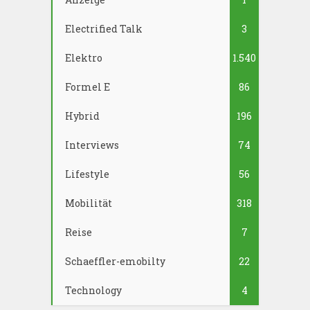
Electrified Talk
3
Elektro
1.540
Formel E
86
Hybrid
196
Interviews
74
Lifestyle
56
Mobilität
318
Reise
7
Schaeffler-emobilty
22
Technology
4