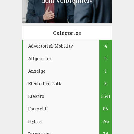
dem Verbrenner»
Categories
Advertorial-Mobility
4
Allgemein
9
Anzeige
1
Electrified Talk
3
Elektro
1.541
Formel E
86
Hybrid
196
Interviews
74