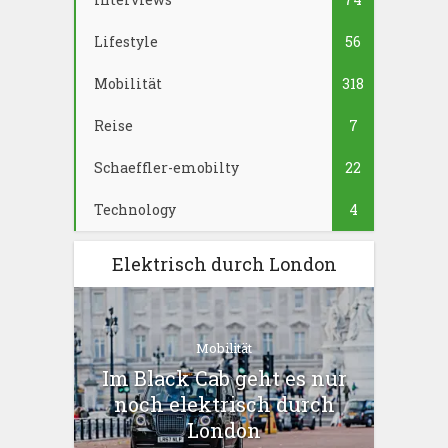
Lifestyle
56
Mobilität
318
Reise
7
Schaeffler-emobilty
22
Technology
4
Elektrisch durch London
Mobilität
Im Black Cab geht es nur
noch elektrisch durch
London