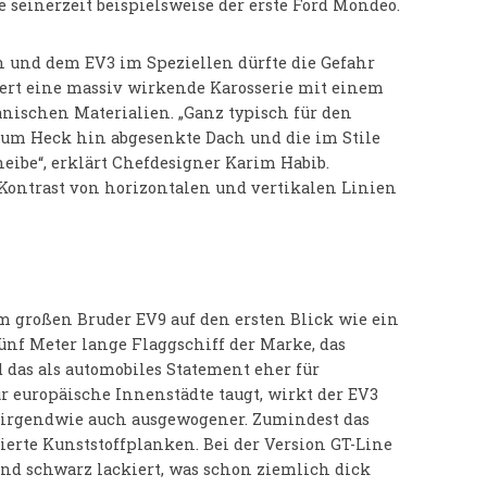
e seinerzeit beispielsweise der erste Ford Mondeo.
 und dem EV3 im Speziellen dürfte die Gefahr
iert eine massiv wirkende Karosserie mit einem
ischen Materialien. „Ganz typisch für den
, zum Heck hin abgesenkte Dach und die im Stile
ibe“, erklärt Chefdesigner Karim Habib.
Kontrast von horizontalen und vertikalen Linien
m großen Bruder EV9 auf den ersten Blick wie ein
ünf Meter lange Flaggschiff der Marke, das
d das als automobiles Statement eher für
 europäische Innenstädte taugt, wirkt der EV3
h irgendwie auch ausgewogener. Zumindest das
ierte Kunststoffplanken. Bei der Version GT-Line
end schwarz lackiert, was schon ziemlich dick