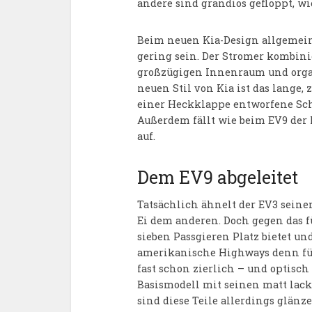
andere sind grandios gefloppt, wi
Beim neuen Kia-Design allgemein
gering sein. Der Stromer kombin
großzügigen Innenraum und organ
neuen Stil von Kia ist das lange
einer Heckklappe entworfene Sche
Außerdem fällt wie beim EV9 der 
auf.
Dem EV9 abgeleitet
Tatsächlich ähnelt der EV3 seine
Ei dem anderen. Doch gegen das f
sieben Passgieren Platz bietet un
amerikanische Highways denn für
fast schon zierlich – und optisc
Basismodell mit seinen matt lack
sind diese Teile allerdings glänz