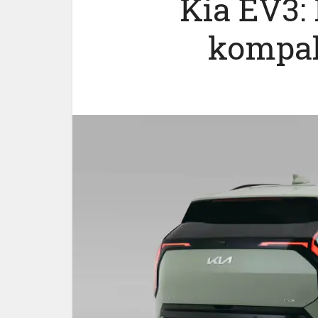
Kia EV3:
kompak