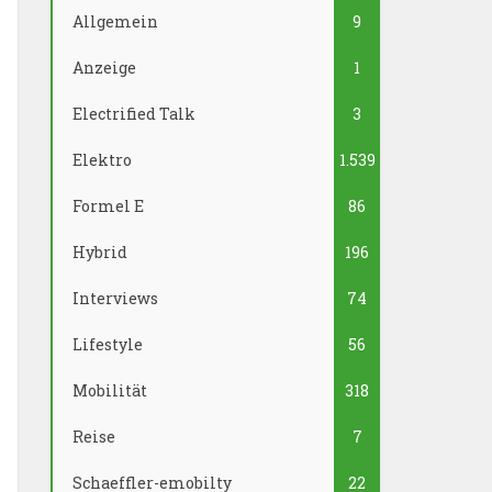
Allgemein
9
Anzeige
1
Electrified Talk
3
Elektro
1.539
Formel E
86
Hybrid
196
Interviews
74
Lifestyle
56
Mobilität
318
Reise
7
Schaeffler-emobilty
22