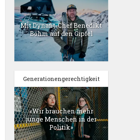
Mit Dynafit-Chef Benedikt
Böhm auf den Gipfel
Generationengerechtigkeit
«Wir brauchen mehr
junge Menschen in der
Politik»