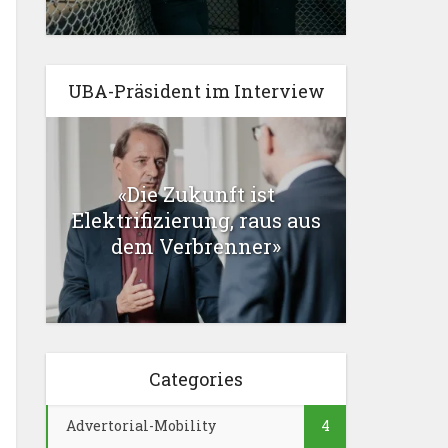
UBA-Präsident im Interview
«Die Zukunft ist
Elektrifizierung, raus aus
dem Verbrenner»
Categories
Advertorial-Mobility
4