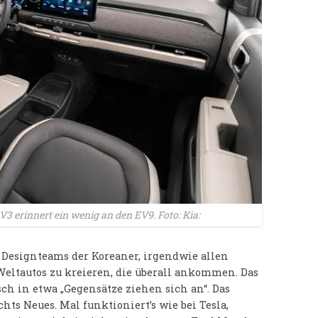
3 erinnert ein wenig an den EV9. Foto: Kia:
 Designteams der Koreaner, irgendwie allen
eltautos zu kreieren, die überall ankommen. Das
sch in etwa „Gegensätze ziehen sich an“. Das
hts Neues. Mal funktioniert’s wie bei Tesla,