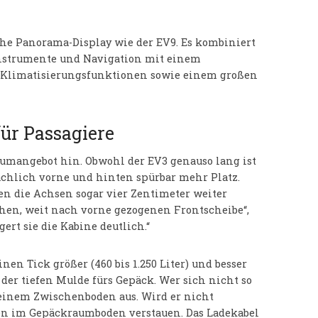
he Panorama-Display wie der EV9. Es kombiniert
 Instrumente und Navigation mit einem
e Klimatisierungsfunktionen sowie einem großen
ür Passagiere
aumangebot hin. Obwohl der EV3 genauso lang ist
sächlich vorne und hinten spürbar mehr Platz.
en die Achsen sogar vier Zentimeter weiter
achen, weit nach vorne gezogenen Frontscheibe“,
gert sie die Kabine deutlich.“
nen Tick größer (460 bis 1.250 Liter) und besser
der tiefen Mulde fürs Gepäck. Wer sich nicht so
t einem Zwischenboden aus. Wird er nicht
nten im Gepäckraumboden verstauen. Das Ladekabel