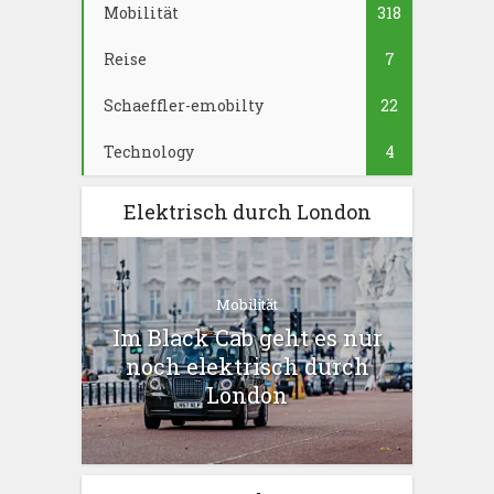
Mobilität
318
Reise
7
Schaeffler-emobilty
22
Technology
4
Elektrisch durch London
Mobilität
Im Black Cab geht es nur
noch elektrisch durch
London