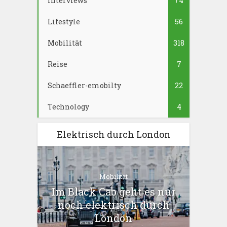
Interviews
74
Lifestyle
56
Mobilität
318
Reise
7
Schaeffler-emobilty
22
Technology
4
Elektrisch durch London
Mobilität
Im Black Cab geht es nur
noch elektrisch durch
London