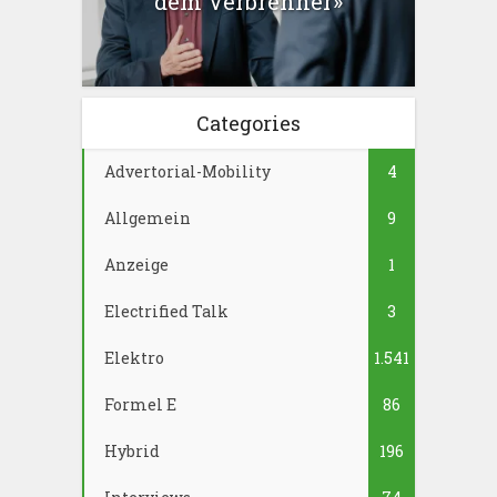
dem Verbrenner»
Categories
Advertorial-Mobility
4
Allgemein
9
Anzeige
1
Electrified Talk
3
Elektro
1.541
Formel E
86
Hybrid
196