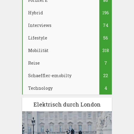
Formel E
86
Hybrid
196
Interviews
74
Lifestyle
56
Mobilität
318
Reise
7
Schaeffler-emobilty
22
Technology
4
Elektrisch durch London