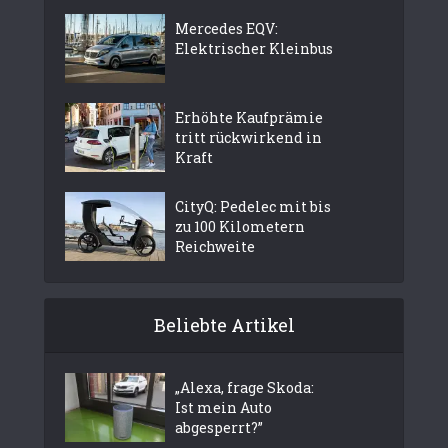
Mercedes EQV:
Elektrischer Kleinbus
Erhöhte Kaufprämie
tritt rückwirkend in
Kraft
CityQ: Pedelec mit bis
zu 100 Kilometern
Reichweite
Beliebte Artikel
„Alexa, frage Skoda:
Ist mein Auto
abgesperrt?”