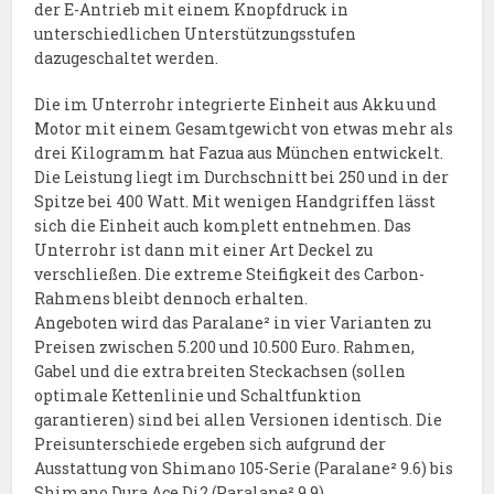
der E-Antrieb mit einem Knopfdruck in
unterschiedlichen Unterstützungsstufen
dazugeschaltet werden.
Die im Unterrohr integrierte Einheit aus Akku und
Motor mit einem Gesamtgewicht von etwas mehr als
drei Kilogramm hat Fazua aus München entwickelt.
Die Leistung liegt im Durchschnitt bei 250 und in der
Spitze bei 400 Watt. Mit wenigen Handgriffen lässt
sich die Einheit auch komplett entnehmen. Das
Unterrohr ist dann mit einer Art Deckel zu
verschließen. Die extreme Steifigkeit des Carbon-
Rahmens bleibt dennoch erhalten.
Angeboten wird das Paralane² in vier Varianten zu
Preisen zwischen 5.200 und 10.500 Euro. Rahmen,
Gabel und die extra breiten Steckachsen (sollen
optimale Kettenlinie und Schaltfunktion
garantieren) sind bei allen Versionen identisch. Die
Preisunterschiede ergeben sich aufgrund der
Ausstattung von Shimano 105-Serie (Paralane² 9.6) bis
Shimano Dura Ace Di2 (Paralane² 9.9).