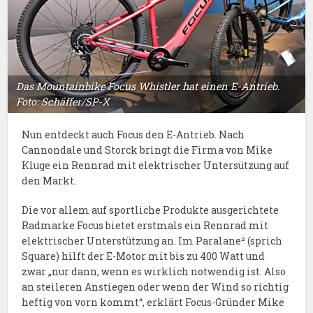
Das Mountainbike Focus Whistler hat einen E-Antrieb.
Foto: Schäffer/SP-X
Nun entdeckt auch Focus den E-Antrieb. Nach
Cannondale und Storck bringt die Firma von Mike
Kluge ein Rennrad mit elektrischer Untersützung auf
den Markt.
Die vor allem auf sportliche Produkte ausgerichtete
Radmarke Focus bietet erstmals ein Rennrad mit
elektrischer Unterstützung an. Im Paralane² (sprich
Square) hilft der E-Motor mit bis zu 400 Watt und
zwar „nur dann, wenn es wirklich notwendig ist. Also
an steileren Anstiegen oder wenn der Wind so richtig
heftig von vorn kommt“, erklärt Focus-Gründer Mike