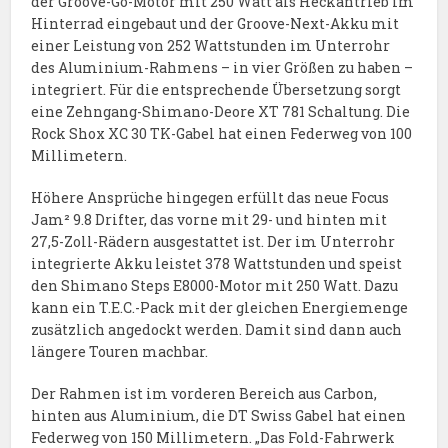
der Groove-Go-Motor mit 250 Watt als Heckantrieb im
Hinterrad eingebaut und der Groove-Next-Akku mit
einer Leistung von 252 Wattstunden im Unterrohr
des Aluminium-Rahmens – in vier Größen zu haben –
integriert. Für die entsprechende Übersetzung sorgt
eine Zehngang-Shimano-Deore XT 781 Schaltung. Die
Rock Shox XC 30 TK-Gabel hat einen Federweg von 100
Millimetern.
Höhere Ansprüche hingegen erfüllt das neue Focus
Jam² 9.8 Drifter, das vorne mit 29- und hinten mit
27,5-Zoll-Rädern ausgestattet ist. Der im Unterrohr
integrierte Akku leistet 378 Wattstunden und speist
den Shimano Steps E8000-Motor mit 250 Watt. Dazu
kann ein T.E.C.-Pack mit der gleichen Energiemenge
zusätzlich angedockt werden. Damit sind dann auch
längere Touren machbar.
Der Rahmen ist im vorderen Bereich aus Carbon,
hinten aus Aluminium, die DT Swiss Gabel hat einen
Federweg von 150 Millimetern. „Das Fold-Fahrwerk