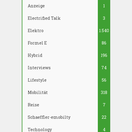
Anzeige
1
Electrified Talk
3
Elektro
1.540
Formel E
86
Hybrid
196
Interviews
74
Lifestyle
56
Mobilität
318
Reise
7
Schaeffler-emobilty
22
Technology
4