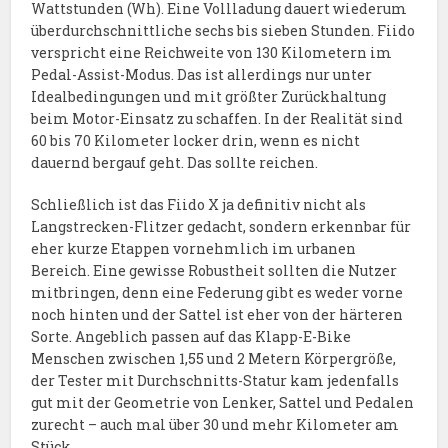
Wattstunden (Wh). Eine Vollladung dauert wiederum
überdurchschnittliche sechs bis sieben Stunden. Fiido
verspricht eine Reichweite von 130 Kilometern im
Pedal-Assist-Modus. Das ist allerdings nur unter
Idealbedingungen und mit größter Zurückhaltung
beim Motor-Einsatz zu schaffen. In der Realität sind
60 bis 70 Kilometer locker drin, wenn es nicht
dauernd bergauf geht. Das sollte reichen.
Schließlich ist das Fiido X ja definitiv nicht als
Langstrecken-Flitzer gedacht, sondern erkennbar für
eher kurze Etappen vornehmlich im urbanen
Bereich. Eine gewisse Robustheit sollten die Nutzer
mitbringen, denn eine Federung gibt es weder vorne
noch hinten und der Sattel ist eher von der härteren
Sorte. Angeblich passen auf das Klapp-E-Bike
Menschen zwischen 1,55 und 2 Metern Körpergröße,
der Tester mit Durchschnitts-Statur kam jedenfalls
gut mit der Geometrie von Lenker, Sattel und Pedalen
zurecht – auch mal über 30 und mehr Kilometer am
Stück.