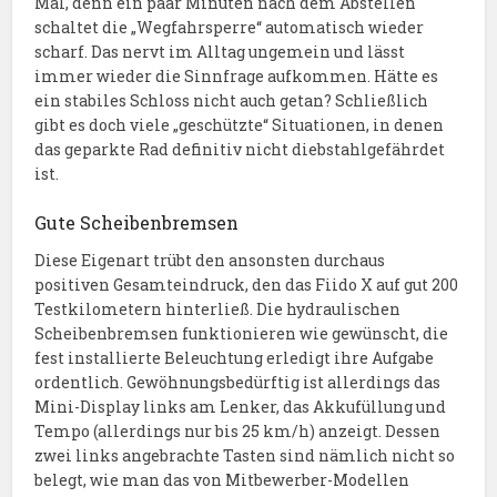
Mal, denn ein paar Minuten nach dem Abstellen
schaltet die „Wegfahrsperre“ automatisch wieder
scharf. Das nervt im Alltag ungemein und lässt
immer wieder die Sinnfrage aufkommen. Hätte es
ein stabiles Schloss nicht auch getan? Schließlich
gibt es doch viele „geschützte“ Situationen, in denen
das geparkte Rad definitiv nicht diebstahlgefährdet
ist.
Gute Scheibenbremsen
Diese Eigenart trübt den ansonsten durchaus
positiven Gesamteindruck, den das Fiido X auf gut 200
Testkilometern hinterließ. Die hydraulischen
Scheibenbremsen funktionieren wie gewünscht, die
fest installierte Beleuchtung erledigt ihre Aufgabe
ordentlich. Gewöhnungsbedürftig ist allerdings das
Mini-Display links am Lenker, das Akkufüllung und
Tempo (allerdings nur bis 25 km/h) anzeigt. Dessen
zwei links angebrachte Tasten sind nämlich nicht so
belegt, wie man das von Mitbewerber-Modellen