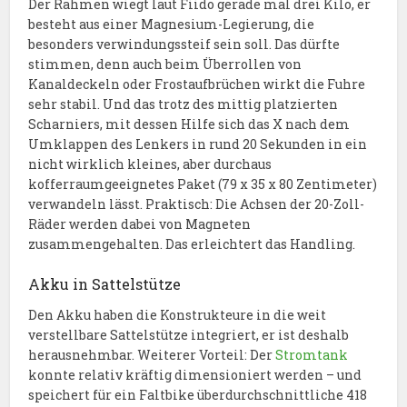
Der Rahmen wiegt laut Fiido gerade mal drei Kilo, er
besteht aus einer Magnesium-Legierung, die
besonders verwindungssteif sein soll. Das dürfte
stimmen, denn auch beim Überrollen von
Kanaldeckeln oder Frostaufbrüchen wirkt die Fuhre
sehr stabil. Und das trotz des mittig platzierten
Scharniers, mit dessen Hilfe sich das X nach dem
Umklappen des Lenkers in rund 20 Sekunden in ein
nicht wirklich kleines, aber durchaus
kofferraumgeeignetes Paket (79 x 35 x 80 Zentimeter)
verwandeln lässt. Praktisch: Die Achsen der 20-Zoll-
Räder werden dabei von Magneten
zusammengehalten. Das erleichtert das Handling.
Akku in Sattelstütze
Den Akku haben die Konstrukteure in die weit
verstellbare Sattelstütze integriert, er ist deshalb
herausnehmbar. Weiterer Vorteil: Der
Stromtank
konnte relativ kräftig dimensioniert werden – und
speichert für ein Faltbike überdurchschnittliche 418