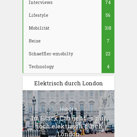
Interviews
74
Lifestyle
56
Mobilität
318
Reise
7
Schaeffler-emobilty
22
Technology
4
Elektrisch durch London
Mobilität
Im Black Cab geht es nur
noch elektrisch durch
London