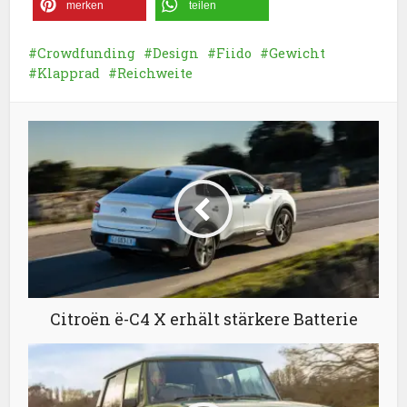
merken
teilen
Crowdfunding
Design
Fiido
Gewicht
Klapprad
Reichweite
Citroën ë-C4 X erhält stärkere Batterie