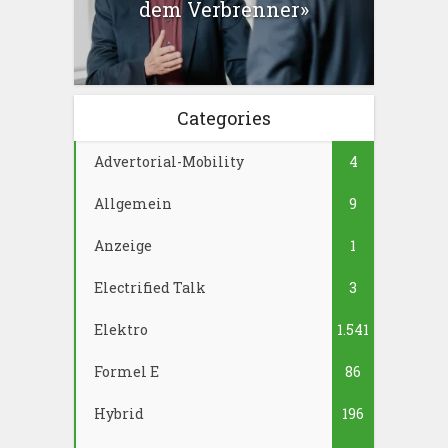
dem Verbrenner»
Categories
Advertorial-Mobility
4
Allgemein
9
Anzeige
1
Electrified Talk
3
Elektro
1.541
Formel E
86
Hybrid
196