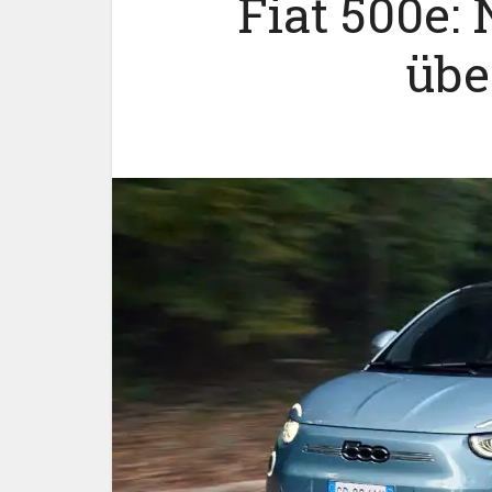
Fiat 500e: 
übe