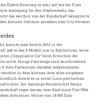
ie Elektrifizierung so sehr auf wie bei Fiats
nte Auslegung für den Stadtverkehr, das
letzt das weithin von der Kundschaft akzeptierte
den kleinen Italiener geradezu zum City-Stromer.
werden
ht, konnte man bereits 2012 in der
ell gab es das E-Modell nur in Kalifornien, wo es
nntes „Compliance Car“ beim Erreichen der
en sollte. Einige Fahrzeuge sind anschließend
n E-Auto-Fankreisen dankbar aufgenommen
ntwickler in dem kleinen Auto alles eingebaut
hließlich diente es in erster Linie politischen
haftlichen. Der damalige Konzernchef Sergio
undschaft sogar darum, vom Kauf eines Fiat 500e
edem Auto einen Verlust von 14.000 Euro