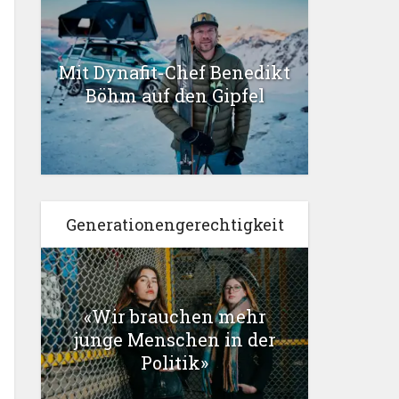
Mit Dynafit-Chef Benedikt
Böhm auf den Gipfel
Generationengerechtigkeit
«Wir brauchen mehr
junge Menschen in der
Politik»