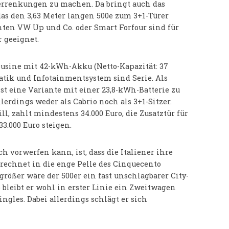
errenkungen zu machen. Da bringt auch das
das den 3,63 Meter langen 500e zum 3+1-Türer
ten VW Up und Co. oder Smart Forfour sind für
 geeignet.
mousine mit 42-kWh-Akku (Netto-Kapazität: 37
atik und Infotainmentsystem sind Serie. Als
ist eine Variante mit einer 23,8-kWh-Batterie zu
allerdings weder als Cabrio noch als 3+1-Sitzer.
, zahlt mindestens 34.000 Euro, die Zusatztür für
33.000 Euro steigen.
 vorwerfen kann, ist, dass die Italiener ihre
rechnet in die enge Pelle des Cinquecento
größer wäre der 500er ein fast unschlagbarer City-
 bleibt er wohl in erster Linie ein Zweitwagen
ingles. Dabei allerdings schlägt er sich