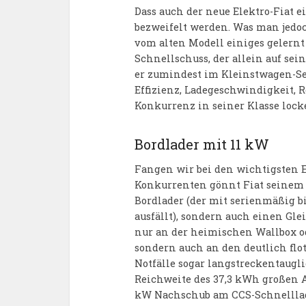
Dass auch der neue Elektro-Fiat ei
bezweifelt werden. Was man jedo
vom alten Modell einiges gelernt 
Schnellschuss, der allein auf sei
er zumindest im Kleinstwagen-Se
Effizienz, Ladegeschwindigkeit, 
Konkurrenz in seiner Klasse locke
Bordlader mit 11 kW
Fangen wir bei den wichtigsten E
Konkurrenten gönnt Fiat seinem
Bordlader (der mit serienmäßig b
ausfällt), sondern auch einen Gl
nur an der heimischen Wallbox od
sondern auch an den deutlich flot
Notfälle sogar langstreckentaugl
Reichweite des 37,3 kWh großen Ak
kW Nachschub am CCS-Schnelllad