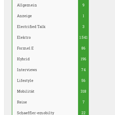
Allgemein
9
Anzeige
1
Electrified Talk
3
Elektro
1.541
Formel E
86
Hybrid
196
Interviews
74
Lifestyle
56
Mobilität
318
Reise
7
Schaeffler-emobilty
22