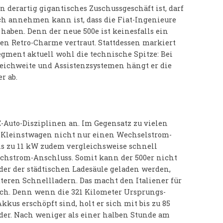
n derartig gigantisches Zuschussgeschäft ist, darf
ch annehmen kann ist, dass die Fiat-Ingenieure
haben. Denn der neue 500e ist keinesfalls ein
nen Retro-Charme vertraut. Stattdessen markiert
gment aktuell wohl die technische Spitze: Bei
Reichweite und Assistenzsystemen hängt er die
r ab.
-Auto-Disziplinen an. Im Gegensatz zu vielen
 Kleinstwagen nicht nur einen Wechselstrom-
is zu 11 kW zudem vergleichsweise schnell
eichstrom-Anschluss. Somit kann der 500er nicht
er der städtischen Ladesäule geladen werden,
teren Schnellladern. Das macht den Italiener für
ich. Denn wenn die 321 Kilometer Ursprungs-
kus erschöpft sind, holt er sich mit bis zu 85
er. Nach weniger als einer halben Stunde am