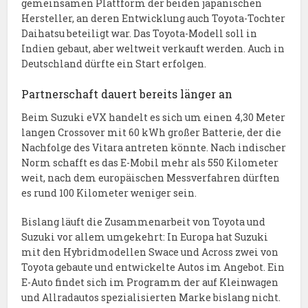
gemeinsamen Plattform der beiden japanischen
Hersteller, an deren Entwicklung auch Toyota-Tochter
Daihatsu beteiligt war. Das Toyota-Modell soll in
Indien gebaut, aber weltweit verkauft werden. Auch in
Deutschland dürfte ein Start erfolgen.
Partnerschaft dauert bereits länger an
Beim Suzuki eVX handelt es sich um einen 4,30 Meter
langen Crossover mit 60 kWh großer Batterie, der die
Nachfolge des Vitara antreten könnte. Nach indischer
Norm schafft es das E-Mobil mehr als 550 Kilometer
weit, nach dem europäischen Messverfahren dürften
es rund 100 Kilometer weniger sein.
Bislang läuft die Zusammenarbeit von Toyota und
Suzuki vor allem umgekehrt: In Europa hat Suzuki
mit den Hybridmodellen Swace und Across zwei von
Toyota gebaute und entwickelte Autos im Angebot. Ein
E-Auto findet sich im Programm der auf Kleinwagen
und Allradautos spezialisierten Marke bislang nicht.