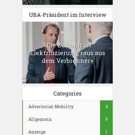
UBA-Präsident im Interview
«Die Zukunft ist
Elektrifizierung, raus aus
dem Verbrenner»
Categories
Advertorial-Mobility
4
Allgemein
9
Anzeige
1