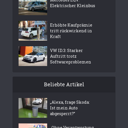
Elektrischer Kleinbus
Erhöhte Kaufprämie
tritt rückwirkend in
Kraft
VW ID.3: Starker
Auftritt trotz
Softwareproblemen
Beliebte Artikel
„Alexa, frage Skoda:
Ist mein Auto
abgesperrt?”
„Ohne Verantwortung