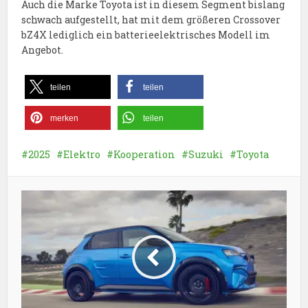
Auch die Marke Toyota ist in diesem Segment bislang
schwach aufgestellt, hat mit dem größeren Crossover
bZ4X lediglich ein batterieelektrisches Modell im
Angebot.
teilen
teilen
merken
teilen
2025
Elektro
Kooperation
Suzuki
Toyota