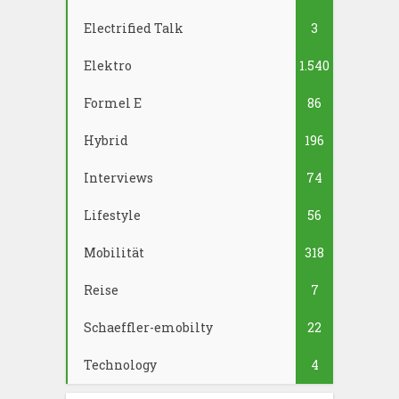
Electrified Talk
3
Elektro
1.540
Formel E
86
Hybrid
196
Interviews
74
Lifestyle
56
Mobilität
318
Reise
7
Schaeffler-emobilty
22
Technology
4