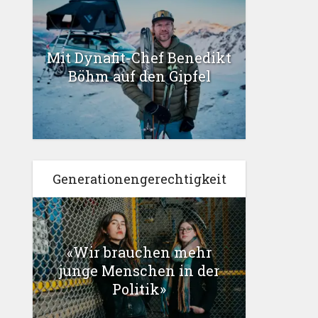
Mit Dynafit-Chef Benedikt
Böhm auf den Gipfel
Generationengerechtigkeit
«Wir brauchen mehr
junge Menschen in der
Politik»