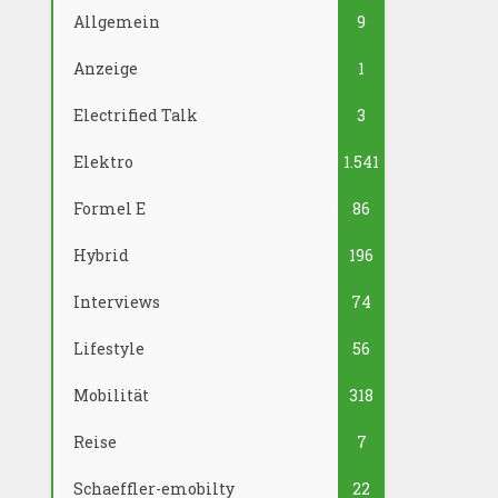
Allgemein
9
Anzeige
1
Electrified Talk
3
Elektro
1.541
Formel E
86
Hybrid
196
Interviews
74
Lifestyle
56
Mobilität
318
Reise
7
Schaeffler-emobilty
22